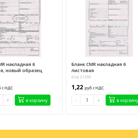
MR накладная 6
Бланк CMR накладная 6
я, новый образец
листовая
Код: 21260
1,22
б с НДС
руб с НДС
+
-
+
в корзину
в корзин