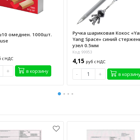
Ручка шариковая Кокос «Ya
10 омеднен. 1000шт.
Yang Space» синий стержен
ause
узел 0.5мм
Код: 99953
б с НДС
4,15
руб с НДС
+
в корзину
-
+
в корзин