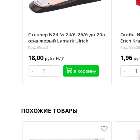
Степлер N24 № 24/6-26/6 до 20л
Скобы №
оранжевый Lamark Ulrich
Erich Kr
Код: 99620
Код: 99808
18,00
1,96
руб с НДС
ру
-
+
-
в корзину
ПОХОЖИЕ ТОВАРЫ