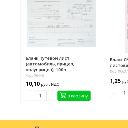
Бланк Путевой лист
Бланк C
(автомобиль, прицеп,
листова
полуприцеп), 100л
Код: 96637
Код: 96446
1,25
ру
10,10
руб с НДС
-
-
+
в корзину