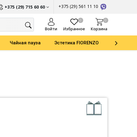
+375 (29) 561 11 10
+375 (29) 715 60 60
ы
0
0
Войти
Избранное
Корзина
Чайная пауза
Эстетика FIORENZO
Parker
ати