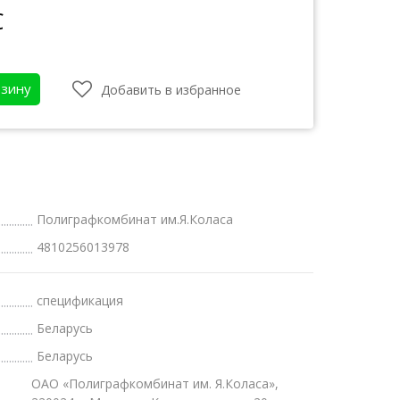
С
рзину
Добавить в избранное
Полиграфкомбинат им.Я.Коласа
4810256013978
атки
спецификация
бот
Беларусь
Беларусь
ОАО «Полиграфкомбинат им. Я.Коласа»,