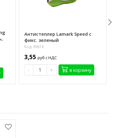
ng
Антистеплер Lamark Speed с
Ручка ша
ь,
фикс. зеленый
0.7мм Bra
Код: 99618
Код: 99900
3,55
0,59
руб с НДС
руб 
-
+
-
в корзину
у