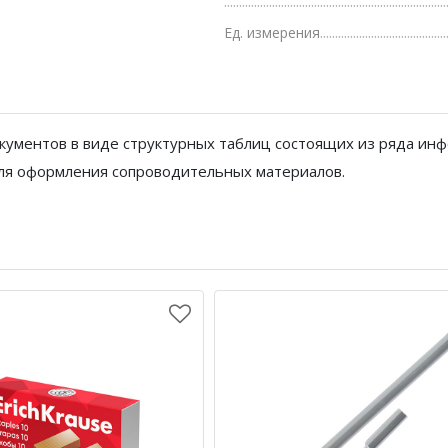
Грамоты, дипломы, благодарности
Ед. измерения
Канцелярские книги, книги учета
Календари
Бумага писчая, газетная, копирка
кументов в виде структурных таблиц состоящих из ряда ин
для оформления сопроводительных материалов.
Бумага в рулоне и стопе
Бланки