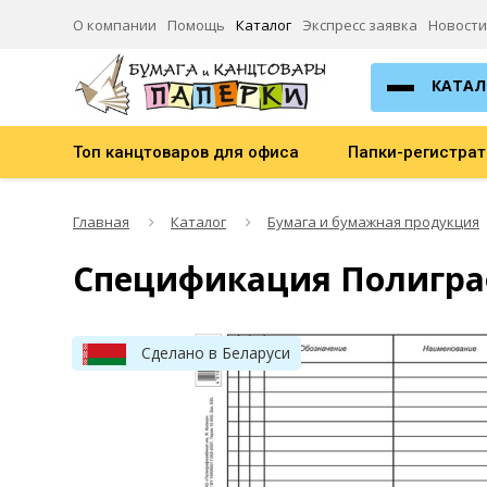
О компании
Помощь
Каталог
Экспресс заявка
Новости
КАТАЛ
Топ канцтоваров для офиса
Папки-регистра
Главная
Каталог
Бумага и бумажная продукция
Спецификация Полигра
Сделано в Беларуси