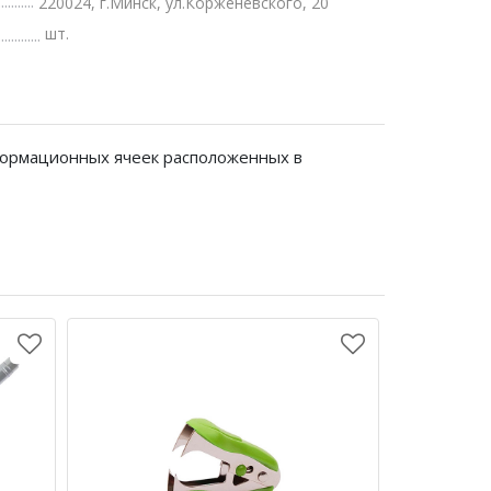
220024, г.Минск, ул.Корженевского, 20
шт.
формационных ячеек расположенных в