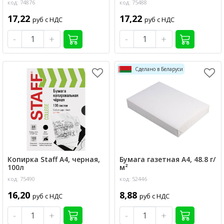
код: 74876
код: 75488
17,22
17,22
руб с НДС
руб с НДС
-
+
-
+
Сделано в Беларуси
Копирка Staff А4, черная,
Бумага газетная А4, 48.8 г/
100л
м²
код: 75490
код: 52446
16,20
8,88
руб с НДС
руб с НДС
-
+
-
+