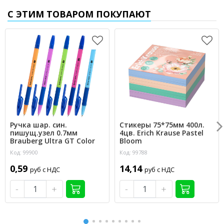
С ЭТИМ ТОВАРОМ ПОКУПАЮТ
Ручка шар. син.
Стикеры 75*75мм 400л.
пишущ.узел 0.7мм
4цв. Erich Krause Pastel
Brauberg Ultra GT Color
Bloom
Код: 99900
Код: 99788
0,59
14,14
руб с НДС
руб с НДС
-
+
-
+