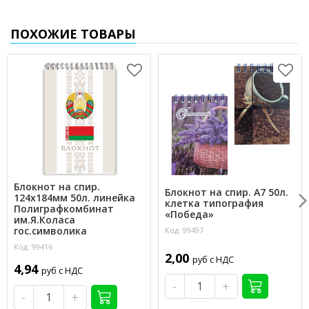
ПОХОЖИЕ ТОВАРЫ
Блокнот на спир.
Блокнот на спир. А7 50л.
124х184мм 50л. линейка
клетка типография
Полиграфкомбинат
«Победа»
им.Я.Коласа
гос.символика
Код: 99497
Код: 99416
2,00
руб с НДС
4,94
руб с НДС
-
+
-
+