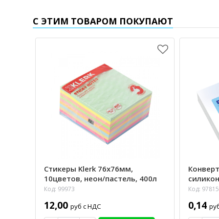
С ЭТИМ ТОВАРОМ ПОКУПАЮТ
Стикеры Klerk 76х76мм,
Конверт
10цветов, неон/пастель, 400л
силикон
Код: 99973
Код: 97815
12,00
0,14
руб с НДС
ру