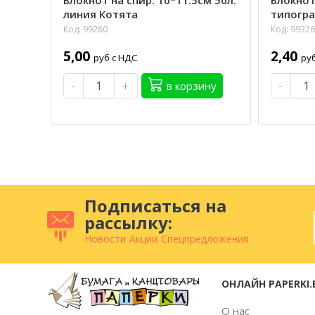
Блокнот на спир. 10*11.5см 50л.
Блокнот 
линия Котята
типогр
Код: 99280
Код: 99326
5,00
2,40
руб с НДС
ру
-
+
-
в корзину
Подписаться на
рассылку:
Новости
Акции
Спецпредложения
ОНЛАЙН PAPERKI.
О нас