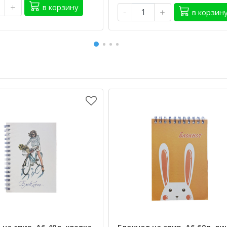
+
в корзину
-
+
в корзин