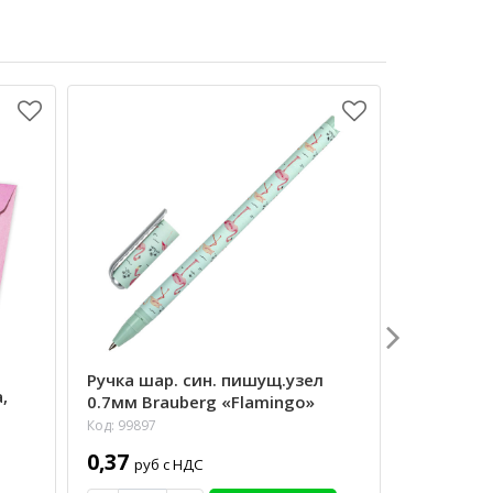
Конверт 
Ручка шар. син. пишущ.узел
,
110х220м
0.7мм Brauberg «Flamingo»
красный
Код: 99897
Код: 98286
0,37
руб с НДС
1,00
руб 