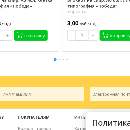
на спир. А6 40л. клетка
Блокнот на спир. А6 60л. ли
афия «Победа»
типография «Победа»
Код: 99314
3,00
б с НДС
руб с НДС
+
-
+
в корзину
в корзин
BY
ПОКУПАТЕЛЯМ
ИНТЕРНЕТ-МАГАЗИН
Политика
Возврат товара
Каталог товаров