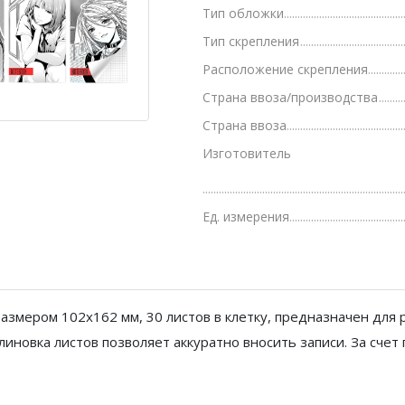
Тип обложки
Грамоты, дипломы, благодарности
Тип скрепления
Канцелярские книги, книги учета
Расположение скрепления
Календари
Страна ввоза/производства
Страна ввоза
Бумага писчая, газетная, копирка
Изготовитель
Бумага в рулоне и стопе
Бланки
Ед. измерения
размером 102x162 мм, 30 листов в клетку, предназначен для
линовка листов позволяет аккуратно вносить записи. За сче