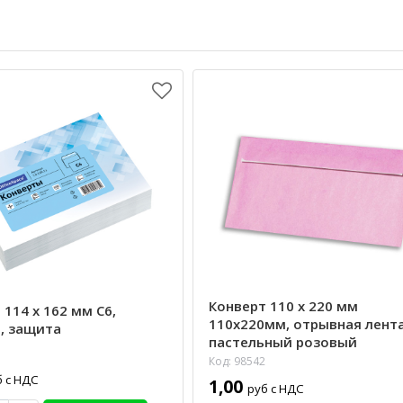
Конверт 110 х 220 мм
 114 х 162 мм С6,
110х220мм, отрывная лента
, защита
пастельный розовый
Код: 98542
б с НДС
1,00
руб с НДС