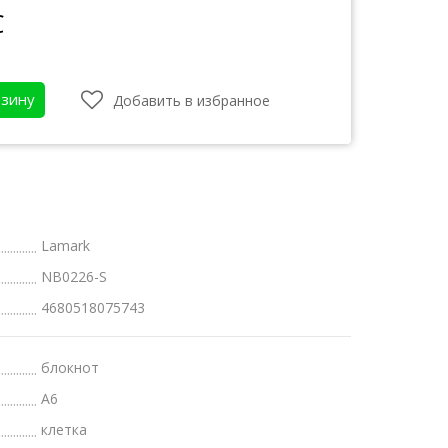
С
рзину
Добавить в избранное
Lamark
NB0226-S
4680518075743
атки
бот
блокнот
А6
клетка