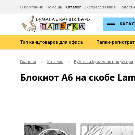
О компании
Помощь
Каталог
Экспресс заявка
Новости
КАТАЛ
Топ канцтоваров для офиса
Папки-регистра
Главная
Каталог
Бумага и бумажная продукция
Блокнот А6 на скобе La