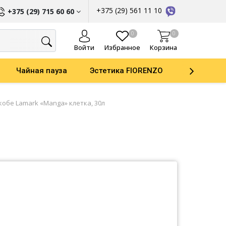
+375 (29) 561 11 10
+375 (29) 715 60 60
ы
0
0
Войти
Избранное
Корзина
Чайная пауза
Эстетика FIORENZO
Parker
кобе Lamark «Manga» клетка, 30л
ати