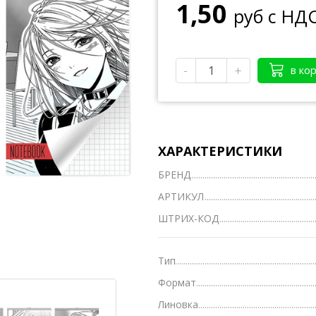
1,50
руб с НД
Тетради А4
Тетради на кольцах, сменные блоки
-
+
в ко
Тетради школьные А5 12-24 л.
Тетради полуобщие А5 36-48 л.
Тетради общие А5 50-200 л.
ХАРАКТЕРИСТИКИ
Тетради предметные
БРЕНД
Тетради для нот
АРТИКУЛ
Тетради
ШТРИХ-КОД
Ватманы, калька, бумага миллиметровая, форм
Бумага для художественных и дизайнерских ра
Тип
Формат
Конверты
Линовка
Бумага для факса