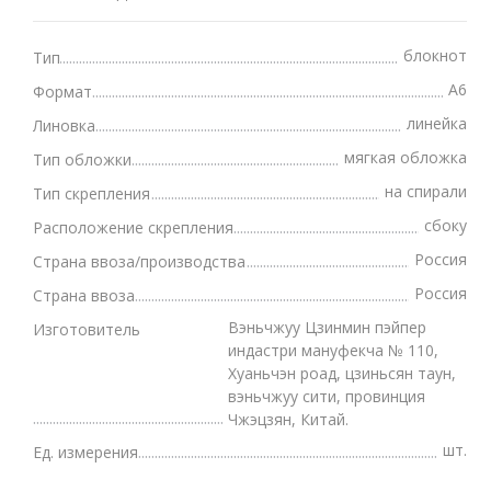
блокнот
Тип
А6
Формат
линейка
Линовка
мягкая обложка
Тип обложки
на спирали
Тип скрепления
сбоку
Расположение скрепления
Россия
Страна ввоза/производства
Россия
Страна ввоза
Вэньчжуу Цзинмин пэйпер
Изготовитель
индастри мануфекча № 110,
Хуаньчэн роад, цзиньсян таун,
вэньчжуу сити, провинция
Чжэцзян, Китай.
шт.
Ед. измерения