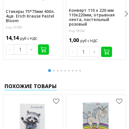
Конверт 110 х 220 мм
Стикеры 75*75мм 400л.
110х220мм, отрывная
4цв. Erich Krause Pastel
лента, пастельный
Bloom
розовый
Код: 99788
Код: 98542
14,14
руб с НДС
1,00
руб с НДС
-
+
-
+
ПОХОЖИЕ ТОВАРЫ