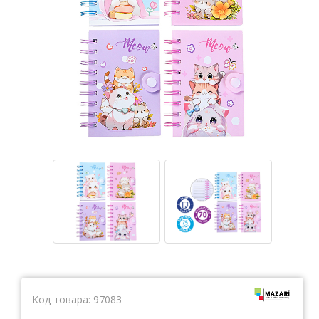
Тетради
Ватманы, калька, бумага миллиметровая, форматки
Бумага для художественных и дизайнерских работ
Конверты
Бумага для факса
Грамоты, дипломы, благодарности
Канцелярские книги, книги учета
Календари
Бумага писчая, газетная, копирка
Бумага в рулоне и стопе
Бланки
Код товара:
97083