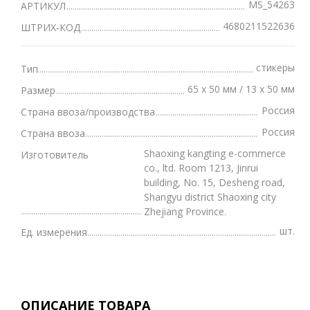
MS_54263
АРТИКУЛ
4680211522636
ШТРИХ-КОД
стикеры
Тип
65 х 50 мм / 13 х 50 мм
Размер
Россия
Страна ввоза/производства
Россия
Страна ввоза
Shaoxing kangting e-commerce
Изготовитель
co., ltd. Room 1213, Jinrui
building, No. 15, Desheng road,
Shangyu district Shaoxing city
Zhejiang Province.
шт.
Ед. измерения
ОПИСАНИЕ ТОВАРА