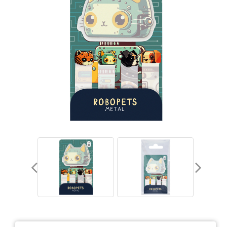
Тетради
Ватманы, калька, бумага миллиметровая, форматки
Бумага для художественных и дизайнерских работ
Конверты
Бумага для факса
Грамоты, дипломы, благодарности
Канцелярские книги, книги учета
Календари
Бумага писчая, газетная, копирка
Бумага в рулоне и стопе
Бланки