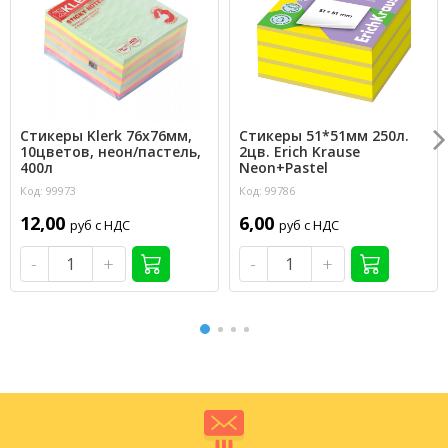
Стикеры Klerk 76х76мм,
Стикеры 51*51мм 250л.
10цветов, неон/пастель,
2цв. Erich Krause
400л
Neon+Pastel
Код: 99973
Код: 99786
12,00
6,00
руб с НДС
руб с НДС
-
+
-
+