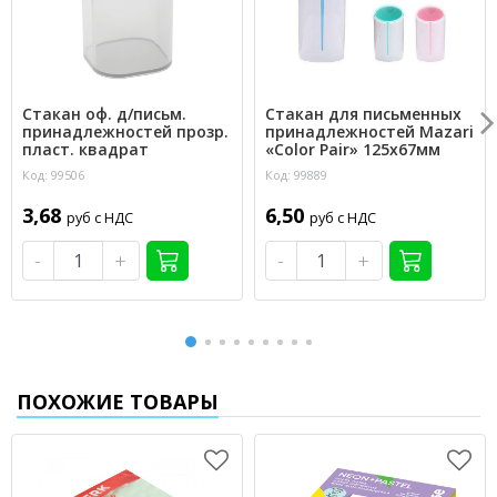
Стакан оф. д/письм.
Стакан для письменных
принадлежностей прозр.
принадлежностей Mazari
пласт. квадрат
«Color Pair» 125х67мм
Код: 99506
Код: 99889
3,68
6,50
руб с НДС
руб с НДС
-
+
-
+
ПОХОЖИЕ ТОВАРЫ