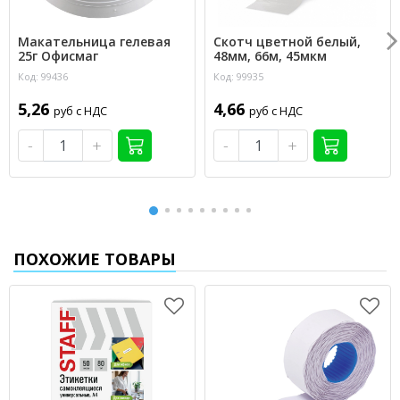
Макательница гелевая
Скотч цветной белый,
25г Офисмаг
48мм, 66м, 45мкм
Код: 99436
Код: 99935
5,26
4,66
руб с НДС
руб с НДС
-
+
-
+
ПОХОЖИЕ ТОВАРЫ