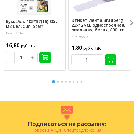
Этикет-лента Brauberg
Бум.с/кл. 105*37(16) 80г/
22х12мм, однострочная,
м2 бел. 50л. Staff
овальная, белая, 800шт
Код: 99334
Код: 98593
16,80
руб с НДС
1,80
руб с НДС
-
+
-
+
Подписаться на рассылку:
Новости
Акции
Спецпредложения