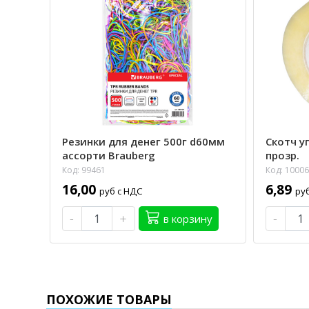
Резинки для денег 500г d60мм
Скотч у
ассорти Brauberg
прозр.
Код: 99461
Код: 1000
16,00
6,89
руб с НДС
ру
-
+
-
в корзину
ПОХОЖИЕ ТОВАРЫ