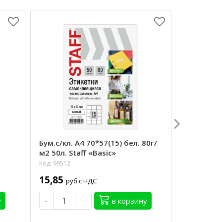
Бум.с/кл. А4 70*57(15) бел. 80г/
Этик/ -ле
м2 50л. Staff «Basic»
500эт. Of
Код: 99512
Код: 98869
15,85
1,80
руб с НДС
руб 
-
+
-
у
в корзину