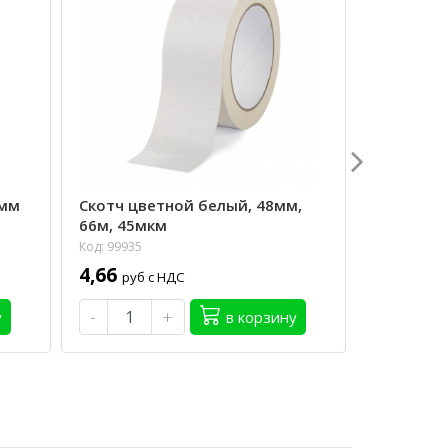
0мм
Скотч цветной белый, 48мм,
Скотч уп
66м, 45мкм
коричн. 
Код: 99935
Код: 99561
4,66
3,55
руб с НДС
руб 
-
+
-
у
в корзину