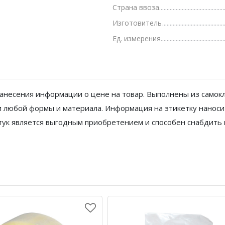
Страна ввоза
Грамоты, дипломы, благодарности
Изготовитель
Канцелярские книги, книги учета
Ед. измерения
Календари
Бумага писчая, газетная, копирка
Бумага в рулоне и стопе
несения информации о цене на товар. Выполнены из самокл
и любой формы и материала. Информация на этикетку наноси
Бланки
 штук является выгодным приобретением и способен снабдить