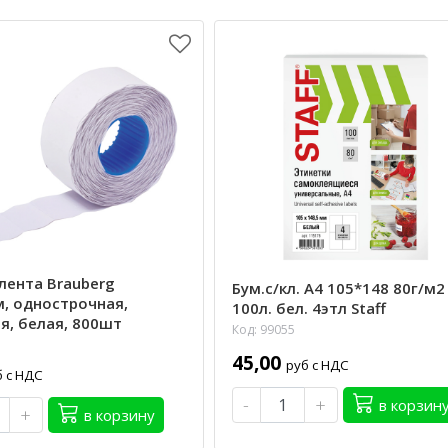
лента Brauberg
Бум.с/кл. А4 105*148 80г/м2
, однострочная,
100л. бел. 4этл Staff
я, белая, 800шт
Код: 99055
45,00
руб с НДС
б с НДС
-
+
в корзин
+
в корзину