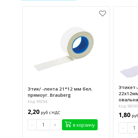
Этикет-
Этик/ -лента 21*12 мм бел.
22х12мм
прямоуг. Brauberg
овальна
Код: 99294
Код: 98593
2,20
руб с НДС
1,80
ру
-
+
в корзину
-