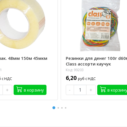
пак. 48мм 150м 45мкм
Резинки для денег 100г d6
Class ассорти каучук
61
Код: 99203
6,20
б с НДС
руб с НДС
+
-
+
в корзину
в корзин