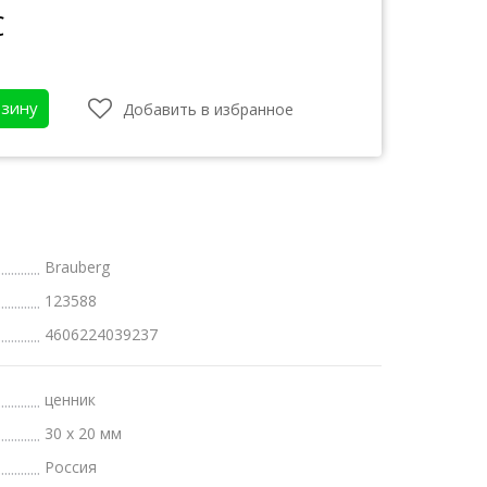
С
рзину
Добавить в избранное
Brauberg
123588
4606224039237
атки
бот
ценник
30 х 20 мм
Россия