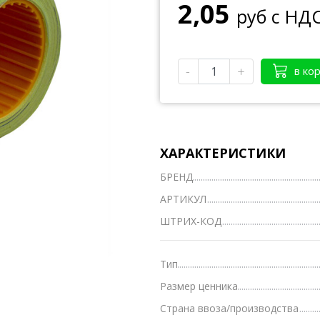
2,05
руб с НД
Тетради А4
Тетради на кольцах, сменные блоки
-
+
в ко
Тетради школьные А5 12-24 л.
Тетради полуобщие А5 36-48 л.
Тетради общие А5 50-200 л.
ХАРАКТЕРИСТИКИ
Тетради предметные
БРЕНД
Тетради для нот
АРТИКУЛ
Тетради
ШТРИХ-КОД
Ватманы, калька, бумага миллиметровая, форм
Бумага для художественных и дизайнерских ра
Тип
Размер ценника
Конверты
Страна ввоза/производства
Бумага для факса