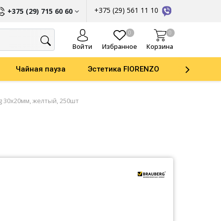
+375 (29) 561 11 10
+375 (29) 715 60 60
ы
0
0
Войти
Избранное
Корзина
Чайная пауза
Эстетика FIORENZO
Parker
g 30х20мм, желтый, 250шт
ати