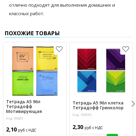
отлично подходят для выполнения домашних и
классных работ.
ПОХОЖИЕ ТОВАРЫ
Тетрадь А5 96л
Тетрадь А5 96л клетка
Тетрадофф
Тетрадофф Гринколор
Мотивирующая
Код: 100065
Код: 99603
2,30
руб с НДС
2,10
руб с НДС