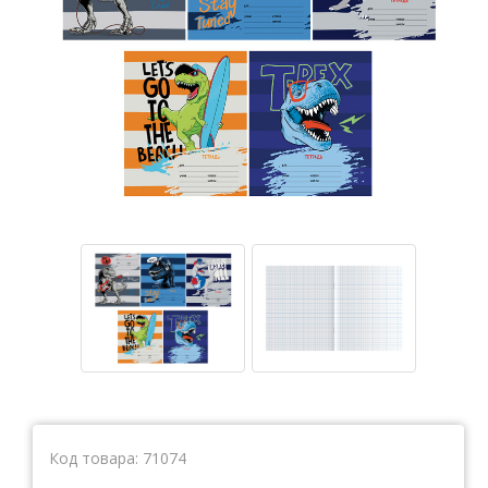
Тетради
Ватманы, калька, бумага миллиметровая, форматки
Бумага для художественных и дизайнерских работ
Конверты
Бумага для факса
Грамоты, дипломы, благодарности
Канцелярские книги, книги учета
Календари
Бумага писчая, газетная, копирка
Бумага в рулоне и стопе
Бланки
Код товара:
71074