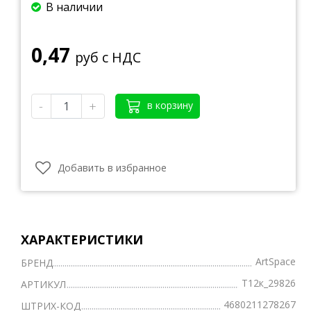
В наличии
0,47
руб с НДС
-
+
в корзину
Добавить в избранное
ХАРАКТЕРИСТИКИ
ArtSpace
БРЕНД
Т12к_29826
АРТИКУЛ
4680211278267
ШТРИХ-КОД