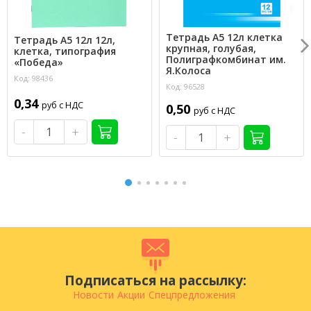
Тетрадь А5 12л клетка
Тетрадь А5 12л 12л,
крупная, голубая,
клетка, типография
Полиграфкомбинат им.
«Победа»
Я.Колоса
Код: 98436
Код: 96528
0,34
руб с НДС
0,50
руб с НДС
-
+
-
+
Подписаться на рассылку:
Новости
Акции
Спецпредложения