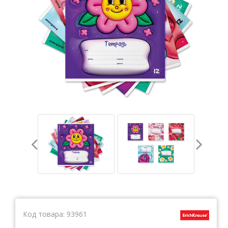
Тетради
Ватманы, калька, бумага миллиметровая, форматки
Бумага для художественных и дизайнерских работ
Конверты
Бумага для факса
Грамоты, дипломы, благодарности
Канцелярские книги, книги учета
Календари
Бумага писчая, газетная, копирка
Бумага в рулоне и стопе
Бланки
Код товара:
93961