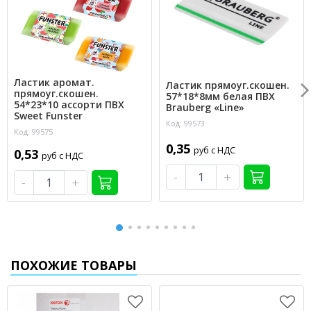
Ластик аромат.
Ластик прямоуг.скошен.
прямоуг.скошен.
57*18*8мм белая ПВХ
54*23*10 ассорти ПВХ
Brauberg «Line»
Sweet Funster
Код: 99573
Код: 99575
0,35
руб с НДС
0,53
руб с НДС
-
+
-
+
ПОХОЖИЕ ТОВАРЫ