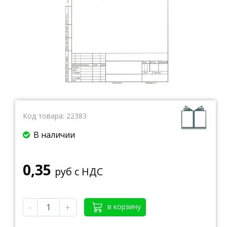
Тетради
Ватманы, калька, бумага миллиметровая, форматки
Бумага для художественных и дизайнерских работ
Конверты
Бумага для факса
Грамоты, дипломы, благодарности
Канцелярские книги, книги учета
Календари
Бумага писчая, газетная, копирка
Код товара:
22383
Бумага в рулоне и стопе
Бланки
В наличии
0,35
руб с НДС
-
+
в корзину