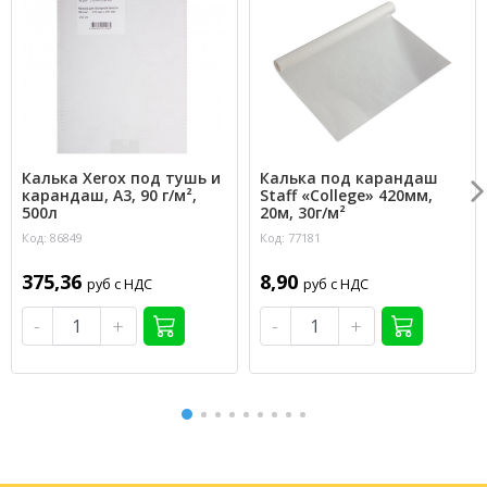
Калька Xerox под тушь и
Калька под карандаш
карандаш, А3, 90 г/м²,
Staff «College» 420мм,
500л
20м, 30г/м²
Код: 86849
Код: 77181
375,36
8,90
руб с НДС
руб с НДС
-
+
-
+