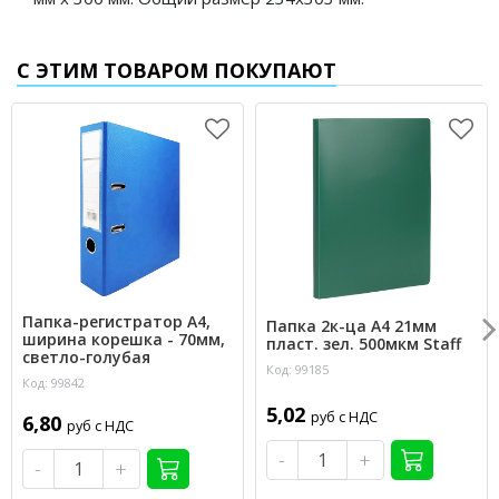
С ЭТИМ ТОВАРОМ ПОКУПАЮТ
Папка-регистратор А4,
Папка 2к-ца А4 21мм
ширина корешка - 70мм,
пласт. зел. 500мкм Staff
светло-голубая
Код: 99185
Код: 99842
5,02
руб с НДС
6,80
руб с НДС
-
+
-
+