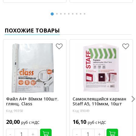
ПОХОЖИЕ ТОВАРЫ
Файл А4+ 80мкм 100шт.
Самоклеящийся карман
глянц. Class
Staff А5, 110мкм, 10шт
Код: 99358
Код: 89049
20,00
16,10
руб с НДС
руб с НДС
-
+
-
+