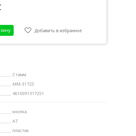
С
рзину
Добавить в избранное
Стамм
ММ-31725
4610091317251
атки
бот
кнопка
А7
пластик