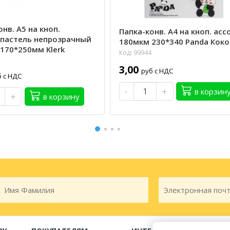
нв. А5 на кноп.
Папка-конв. А4 на кноп. асс
пастель непрозрачный
180мкм 230*340 Panda Коко
170*250мм Klerk
Код: 99944
3,00
руб с НДС
б с НДС
-
+
в корзин
+
в корзину