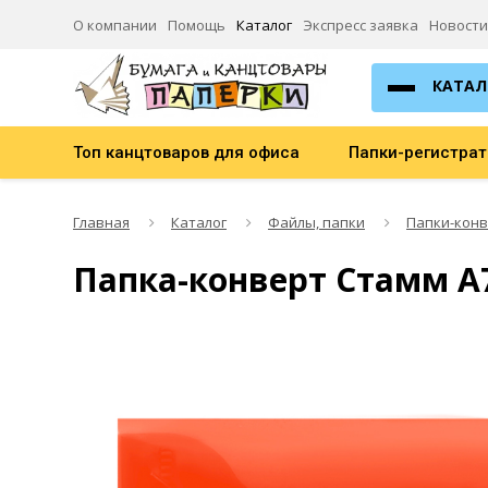
О компании
Помощь
Каталог
Экспресс заявка
Новости
КАТАЛ
Топ канцтоваров для офиса
Папки-регистра
Главная
Каталог
Файлы, папки
Папки-кон
Папка-конверт Стамм А7