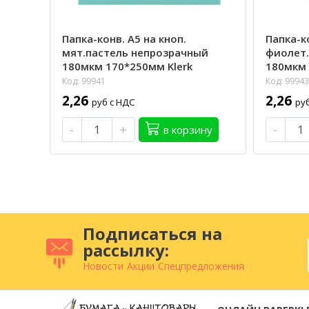
Папка-конв. А5 на кноп.
Папка-ко
мят.пастель непрозрачный
фиолет.
180мкм 170*250мм Klerk
180мкм 
Код: 99941
Код: 99943
2,26
2,26
руб с НДС
ру
-
+
-
в корзину
Подписаться на
рассылку:
Новости
Акции
Спецпредложения