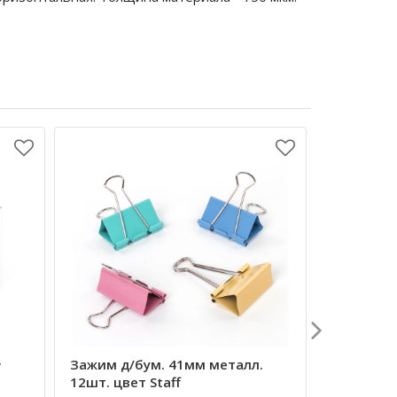
.
Зажим д/бум. 41мм металл.
Степлер 
12шт. цвет Staff
Lamark Ul