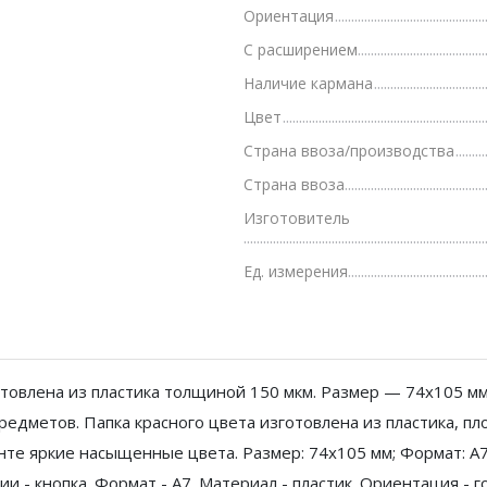
Ориентация
Грамоты, дипломы, благодарности
С расширением
Канцелярские книги, книги учета
Наличие кармана
Календари
Цвет
Страна ввоза/производства
Бумага писчая, газетная, копирка
Страна ввоза
Бумага в рулоне и стопе
Изготовитель
Бланки
Ед. измерения
товлена из пластика толщиной 150 мкм. Размер — 74х105 мм
едметов. Папка красного цвета изготовлена из пластика, пло
те яркие насыщенные цвета. Размер: 74х105 мм; Формат: А7;
ии - кнопка. Формат - A7. Материал - пластик. Ориентация -