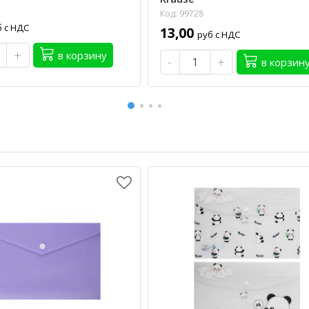
Код: 99728
б с НДС
13,00
руб с НДС
+
в корзину
-
+
в корзин