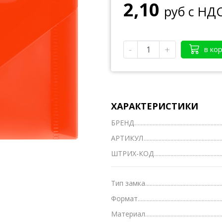
2,10
руб с НД
Тетради А4
Тетради на кольцах, сменные блоки
-
+
в ко
Тетради школьные А5 12-24 л.
Тетради полуобщие А5 36-48 л.
Тетради общие А5 50-200 л.
ХАРАКТЕРИСТИКИ
Тетради предметные
БРЕНД
Тетради для нот
АРТИКУЛ
Тетради
ШТРИХ-КОД
Ватманы, калька, бумага миллиметровая, форм
Бумага для художественных и дизайнерских ра
Тип замка
Формат
Конверты
Материал
Бумага для факса