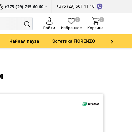
+375 (29) 561 11 10
+375 (29) 715 60 60
ы
0
0
Войти
Избранное
Корзина
Чайная пауза
Эстетика FIORENZO
Parker
м
ати