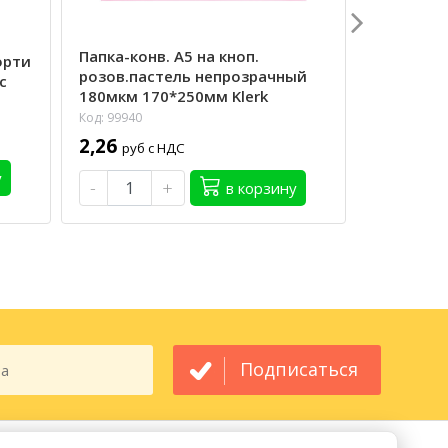
Папка-конв. А5 на кноп.
Папка-кон
орти
розов.пастель непрозрачный
непрозра
с
180мкм 170*250мм Klerk
«Мишка»
Код: 99940
Код: 99983
2,26
3,00
руб с НДС
руб 
у
-
+
-
в корзину
Подписаться