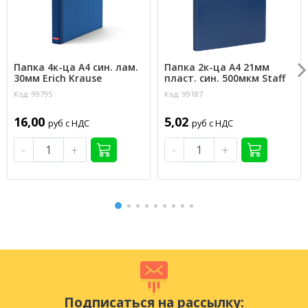
Папка 4к-ца А4 син. лам.
Папка 2к-ца А4 21мм
30мм Erich Krause
пласт. син. 500мкм Staff
Код: 99795
Код: 99187
16,00
5,02
руб с НДС
руб с НДС
-
+
-
+
Подписаться на рассылку: