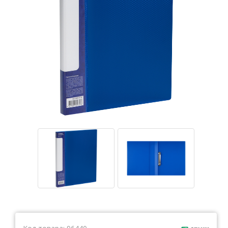
Тетради
Ватманы, калька, бумага миллиметровая, форматки
Бумага для художественных и дизайнерских работ
Конверты
Бумага для факса
Грамоты, дипломы, благодарности
Канцелярские книги, книги учета
Календари
Бумага писчая, газетная, копирка
Бумага в рулоне и стопе
Бланки