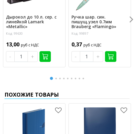
Дырокол до 10 л. сер. с
Ручка шар. син.
линейкой Lamark
пишущ.узел 0.7мм
«Metallic»
Brauberg «Flamingo»
Код: 99630
Код: 99897
13,00
0,37
руб с НДС
руб с НДС
-
+
-
+
ПОХОЖИЕ ТОВАРЫ