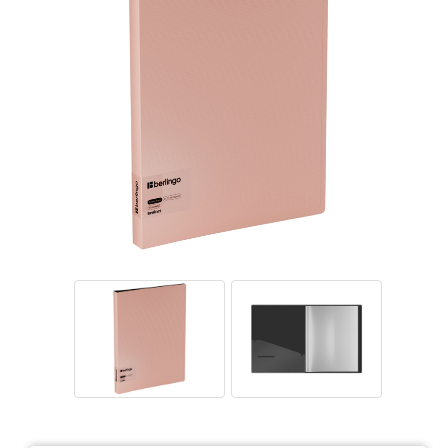
Тетради
Ватманы, калька, бумага миллиметровая, форматки
Бумага для художественных и дизайнерских работ
Конверты
Бумага для факса
Грамоты, дипломы, благодарности
Канцелярские книги, книги учета
Календари
Бумага писчая, газетная, копирка
Бумага в рулоне и стопе
Бланки