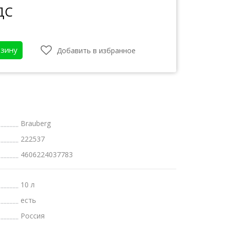
ДС
рзину
Добавить в избранное
Brauberg
222537
4606224037783
атки
бот
10 л
есть
Россия