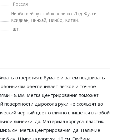
Россия
Нинбо вейшу стэйшенери ко. Лтд. Фукси,
Ксидиан, Нинхай, Нинбо, Китай.
шт.
ивать отверстия в бумаге и затем подшивать
робойникам обеспечивает легкое и точное
тиями - 8 мм. Метка центрирования поможет
ой поверхности дырокола руки не скользят во
сический черный цвет отлично впишется в любой
ной линейки: да. Материал корпуса: пластик.
ми: 8 см. Метка центрирования: да. Наличие
а: 6 см. Ширина корпуса: 10 см. Глубина