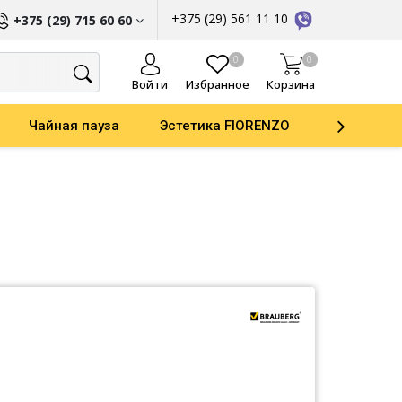
+375 (29) 561 11 10
+375 (29) 715 60 60
ы
0
0
Войти
Избранное
Корзина
Чайная пауза
Эстетика FIORENZO
Parker
ати