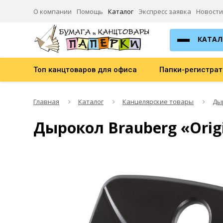
О компании
Помощь
Каталог
Экспресс заявка
Новости
КАТАЛ
Топ канцтоваров для офиса
Папки-регистра
Главная
Каталог
Канцелярские товары
Ды
Дырокол Brauberg «Origi