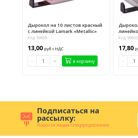
Дырокол на 10 листов красный
Дырокол
с линейкой Lamark «Metallic»
линейко
Код: 99628
Код: 99632
13,00
17,80
руб с НДС
р
-
+
-
в корзину
Подписаться на
рассылку:
Новости
Акции
Спецпредложения