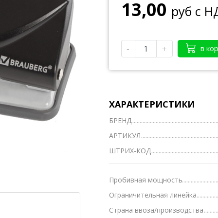
13,00
руб с Н
Тетради А4
Тетради на кольцах, сменные блоки
-
+
в ко
Тетради школьные А5 12-24 л.
Тетради полуобщие А5 36-48 л.
Тетради общие А5 50-200 л.
ХАРАКТЕРИСТИКИ
Тетради предметные
БРЕНД
Тетради для нот
АРТИКУЛ
Тетради
ШТРИХ-КОД
Ватманы, калька, бумага миллиметровая, форм
Бумага для художественных и дизайнерских ра
Пробивная мощность
Ограничительная линейка
Конверты
Страна ввоза/производства
Бумага для факса