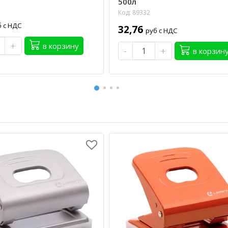
500л
Код: 89332
б с НДС
32,76
руб с НДС
+
в корзину
-
+
в корзин