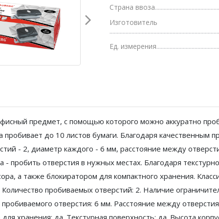
Страна ввоза
Грамоты, дипломы, благодарности
Изготовитель
Канцелярские книги, книги учета
Ед. измерения
Календари
Бумага писчая, газетная, копирка
Бумага в рулоне и стопе
Бланки
фисный предмет, с помощью которого можно аккуратно проб
а пробивает до 10 листов бумаги. Благодаря качественным п
тий - 2, диаметр каждого - 6 мм, расстояние между отверс
а - пробить отверстия в нужных местах. Благодаря текстурн
ора, а также блокиратором для компактного хранения. Клас
 Количество пробиваемых отверстий: 2. Наличие ограничитель
тр пробиваемого отверстия: 6 мм. Расстояние между отверстия
ля хранения: да. Текстурная поверхность: да. Высота корпус