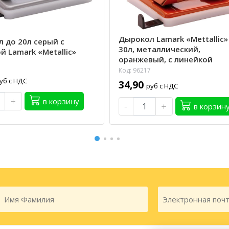
Дырокол Lamark «Mettallic»
 до 20л серый с
30л, металлический,
й Lamark «Metallic»
оранжевый, с линейкой
Код: 96217
уб с НДС
34,90
руб с НДС
+
в корзину
-
+
в корзин