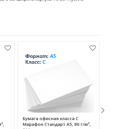
Бумага офисная класса С
Бумага о
²,
Марафон Стандарт А5, 80 г/м²,
Марафон Б