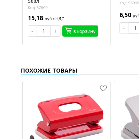
500л
Код: 98966
Код: 37669
6,50
ру
15,18
руб с НДС
-
-
+
в корзину
ПОХОЖИЕ ТОВАРЫ