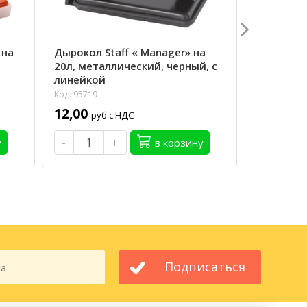
 на
Дырокол Staff « Manager» на
Дырокол 
20л, металлический, черный, с
линейкой 
линейкой
Код: 99631
Код: 95719
17,80
ру
12,00
руб с НДС
-
-
+
у
в корзину
Подписаться