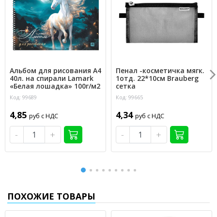
Альбом для рисования А4
Пенал -косметичка мягк.
40л. на спирали Lamark
1отд. 22*10см Brauberg
«Белая лошадка» 100г/м2
сетка
Код: 99689
Код: 99665
4,85
4,34
руб с НДС
руб с НДС
-
+
-
+
ПОХОЖИЕ ТОВАРЫ