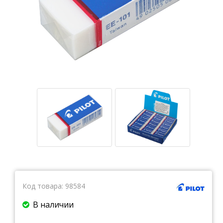
Тетради
Ватманы, калька, бумага миллиметровая, форматки
Бумага для художественных и дизайнерских работ
Конверты
Бумага для факса
Грамоты, дипломы, благодарности
Канцелярские книги, книги учета
Календари
Бумага писчая, газетная, копирка
Бумага в рулоне и стопе
Бланки
Код товара:
98584
В наличии