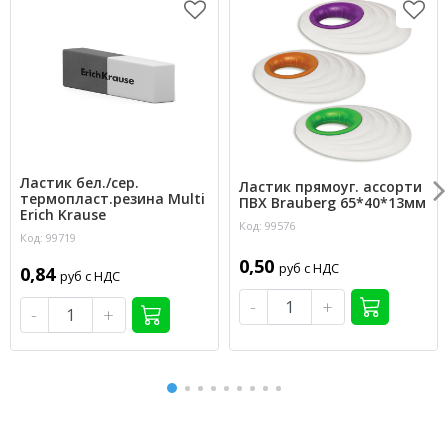
Ластик бел./сер.
Ластик прямоуг. ассорти
термопласт.резина Multi
ПВХ Brauberg 65*40*13мм
Erich Krause
Код: 99576
Код: 99719
0,50
руб с НДС
0,84
руб с НДС
-
+
-
+