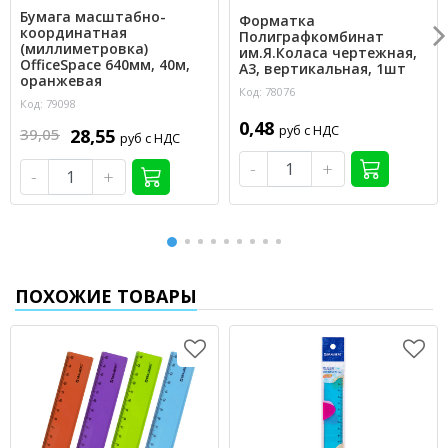
Бумага масштабно-
Форматка
координатная
Полиграфкомбинат
(миллиметровка)
им.Я.Коласа чертежная,
OfficeSpace 640мм, 40м,
А3, вертикальная, 1шт
оранжевая
Код: 78076
Код: 79098
0,48
руб с НДС
39,05
28,55
руб с НДС
-
+
-
+
ПОХОЖИЕ ТОВАРЫ