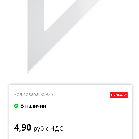
Тетради
Ватманы, калька, бумага миллиметровая, форматки
Бумага для художественных и дизайнерских работ
Конверты
Бумага для факса
Грамоты, дипломы, благодарности
Канцелярские книги, книги учета
Календари
Бумага писчая, газетная, копирка
Бумага в рулоне и стопе
Бланки
Код товара:
95925
В наличии
4,90
руб с НДС