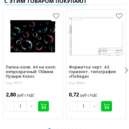
С ЭТИМ ТОВАРОМ ПОКУПАЮТ
Папка-конв. А4 на кноп.
Форматка черт. А3
непрозрачный 150мкм
горизонт. типография
Пузыри Кокос
«Победа»
Код: 99977
Код: 98445
2,80
0,72
руб с НДС
руб с НДС
-
+
-
+