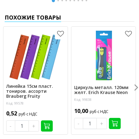
ПОХОЖИЕ ТОВАРЫ
Линейка 15см пласт.
Циркуль металл. 120мм
тониров. ассорти
желт. Erich Krause Neon
Brauberg Fruity
Код: 99838
Код: 99578
10,00
руб с НДС
0,52
руб с НДС
-
+
-
+