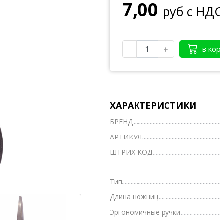
7,00
руб с НД
Тетради А4
Тетради на кольцах, сменные блоки
-
+
в ко
Тетради школьные А5 12-24 л.
Тетради полуобщие А5 36-48 л.
Тетради общие А5 50-200 л.
ХАРАКТЕРИСТИКИ
Тетради предметные
БРЕНД
Тетради для нот
АРТИКУЛ
Тетради
ШТРИХ-КОД
Ватманы, калька, бумага миллиметровая, форм
Бумага для художественных и дизайнерских ра
Тип
Длина ножниц
Конверты
Эргономичные ручки
Бумага для факса