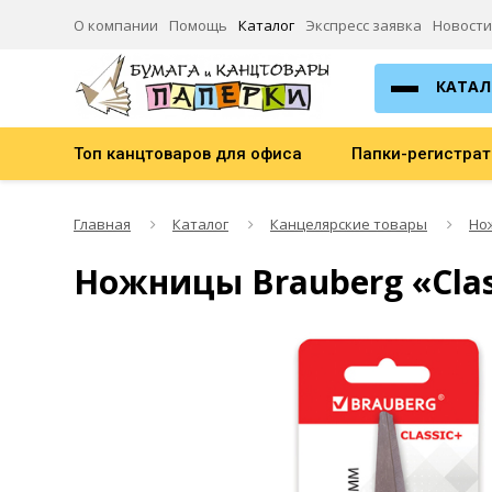
О компании
Помощь
Каталог
Экспресс заявка
Новости
КАТАЛ
Топ канцтоваров для офиса
Папки-регистра
Главная
Каталог
Канцелярские товары
Но
Ножницы Brauberg «Clas