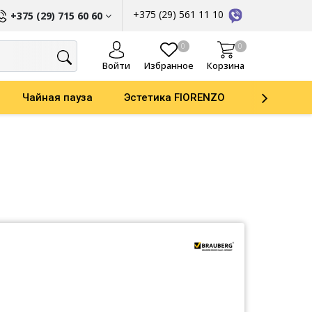
+375 (29) 561 11 10
+375 (29) 715 60 60
ы
0
0
Войти
Избранное
Корзина
Чайная пауза
Эстетика FIORENZO
Parker
ати