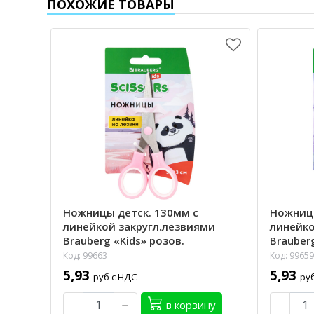
ПОХОЖИЕ ТОВАРЫ
Ножницы детск. 130мм с
Ножницы
линейкой закругл.лезвиями
линейко
Brauberg «Kids» розов.
Brauber
Код: 99663
Код: 99659
5,93
5,93
руб с НДС
ру
-
+
-
в корзину