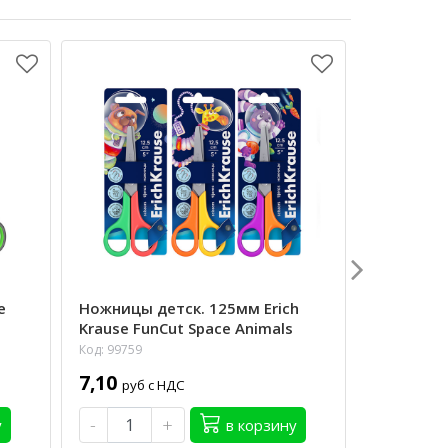
Ножницы 
e
Ножницы детск. 125мм Erich
тефлон.п
Krause FunCut Space Animals
special B
Код: 99759
Код: 99657
7,10
руб с НДС
8,30
руб 
-
+
у
в корзину
-