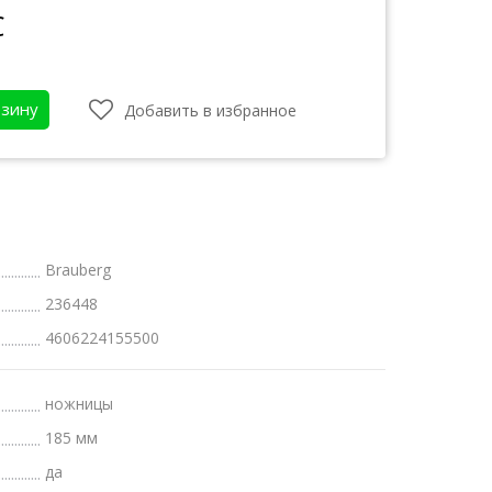
С
рзину
Добавить в избранное
Brauberg
236448
4606224155500
атки
бот
ножницы
185 мм
да