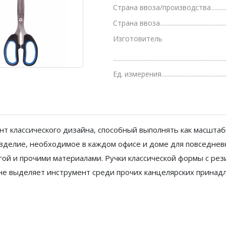
Страна ввоза/производства
Грамоты, дипломы, благодарности
Страна ввоза
Канцелярские книги, книги учета
Изготовитель
Календари
Бумага писчая, газетная, копирка
Ед. измерения
Бумага в рулоне и стопе
Бланки
нт классического дизайна, способный выполнять как масшта
зделие, необходимое в каждом офисе и доме для повседнев
ой и прочими материалами. Ручки классической формы с рез
не выделяет инструмент среди прочих канцелярских принад