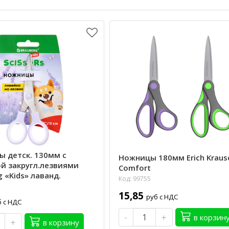
 детск. 130мм с
Ножницы 180мм Erich Kraus
й закругл.лезвиями
Comfort
g «Kids» лаванд.
Код: 99755
15,85
руб с НДС
б с НДС
-
+
в корзин
+
в корзину