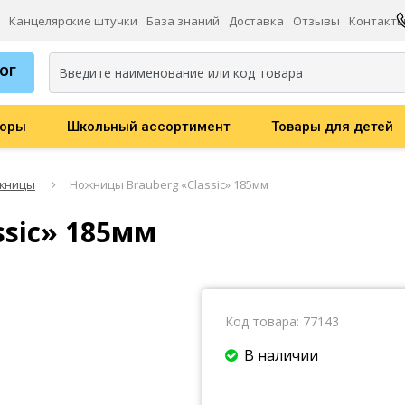
Канцелярские штучки
База знаний
Доставка
Отзывы
Контакт
ОГ
торы
Школьный ассортимент
Товары для детей
Бумага офисная белая
жницы
Ножницы Brauberg «Classic» 185мм
Бумага для заметок, стикеры, закладки
sic» 185мм
Блокноты, записные и алфавитные книжки
Самоклеящаяся бумага, ценники, этикетки
Ежедневники, планинги, органайзеры
Код товара:
77143
Бумага офисная цветная
В наличии
Фотобумага и специальные материалы для печ
Чековая лента