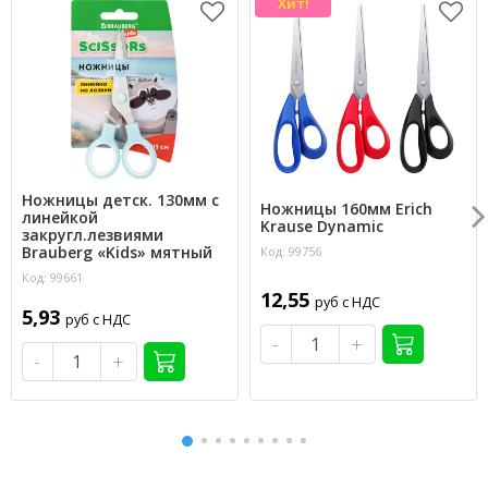
Хит!
Ножницы детск. 130мм с
Ножницы 160мм Erich
линейкой
Krause Dynamic
закругл.лезвиями
Brauberg «Kids» мятный
Код: 99756
Код: 99661
12,55
руб с НДС
5,93
руб с НДС
-
+
-
+