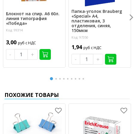
Папка-уголок Brauberg
Блокнот на спир. А6 60л.
«Special» А4,
линия типография
пластиковая, 3
«Победа»
отделения, синяя,
150мкм
Код: 99314
Код: 97350
3,00
руб с НДС
1,94
руб с НДС
-
+
-
+
ПОХОЖИЕ ТОВАРЫ