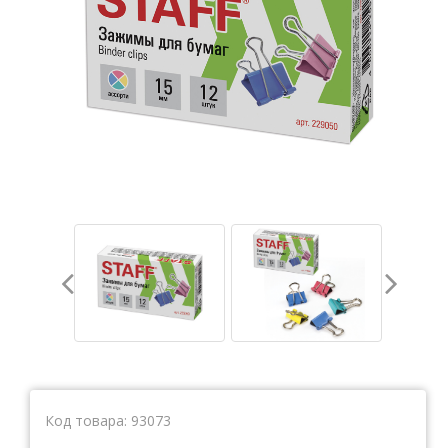
Тетради
Ватманы, калька, бумага миллиметровая, форматки
Бумага для художественных и дизайнерских работ
Конверты
Бумага для факса
Грамоты, дипломы, благодарности
Канцелярские книги, книги учета
Календари
Бумага писчая, газетная, копирка
Бумага в рулоне и стопе
Бланки
Код товара:
93073