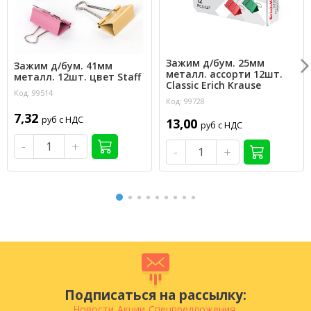
Зажим д/бум. 25мм
Зажим д/бум. 41мм
металл. ассорти 12шт.
металл. 12шт. цвет Staff
Classic Erich Krause
Код: 99514
Код: 99728
7,32
руб с НДС
13,00
руб с НДС
-
+
-
+
Подписаться на рассылку:
Новости
Акции
Спецпредложения