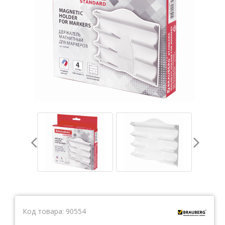
Тетради
Ватманы, калька, бумага миллиметровая, форматки
Бумага для художественных и дизайнерских работ
Конверты
Бумага для факса
Грамоты, дипломы, благодарности
Канцелярские книги, книги учета
Календари
Бумага писчая, газетная, копирка
Бумага в рулоне и стопе
Бланки
Код товара:
90554