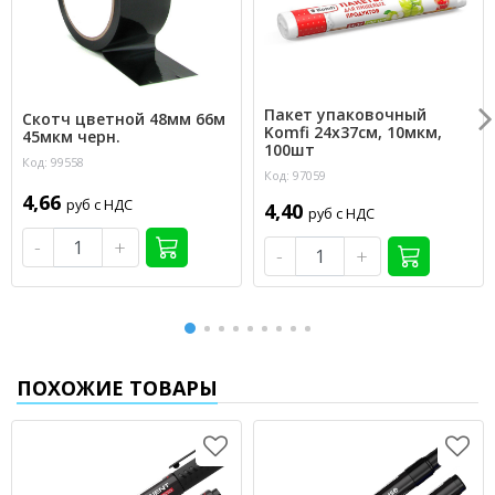
Пакет упаковочный
Скотч цветной 48мм 66м
Komfi 24х37см, 10мкм,
45мкм черн.
100шт
Код: 99558
Код: 97059
4,66
руб с НДС
4,40
руб с НДС
-
+
-
+
ПОХОЖИЕ ТОВАРЫ