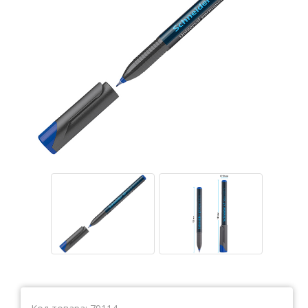
Тетради
Ватманы, калька, бумага миллиметровая, форматки
Бумага для художественных и дизайнерских работ
Конверты
Бумага для факса
Грамоты, дипломы, благодарности
Канцелярские книги, книги учета
Календари
Бумага писчая, газетная, копирка
Бумага в рулоне и стопе
Бланки