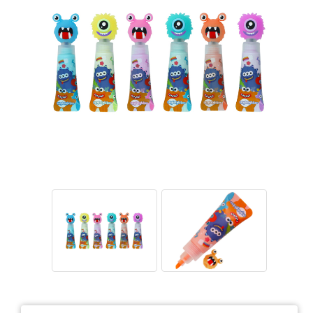
Тетради
Ватманы, калька, бумага миллиметровая, форматки
Бумага для художественных и дизайнерских работ
Конверты
Бумага для факса
Грамоты, дипломы, благодарности
Канцелярские книги, книги учета
Календари
Бумага писчая, газетная, копирка
Бумага в рулоне и стопе
Бланки