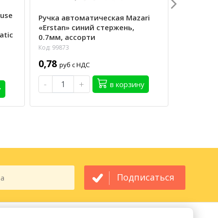
ause
Ручка автоматическая Mazari
Ручка шар
«Erstan» синий стержень,
пишущ.уз
atic
0.7мм, ассорти
Код: 99683
Код: 99873
0,92
руб 
0,78
руб с НДС
-
-
+
в корзину
у
Подписаться
МЫ ПРИНИМАЕМ
МЫ В СОЦСЕТЯХ