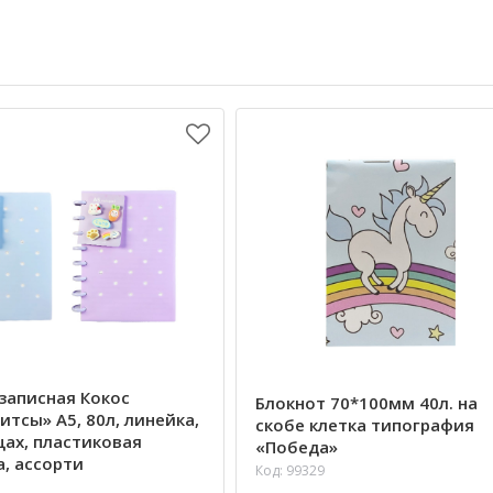
записная Кокос
Блокнот 70*100мм 40л. на
тсы» А5, 80л, линейка,
скобе клетка типография
цах, пластиковая
«Победа»
, ассорти
Код: 99329