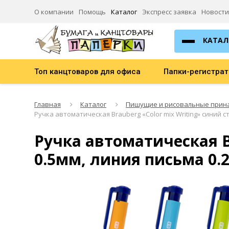
О компании
Помощь
Каталог
Экспресс заявка
Новости
КАТАЛ
Топ канцтоваров для офиса
Папки-регистра
Главная
Каталог
Пишущие и рисовальные прин
Ручка автоматическая Brauberg «Color mix Writing» синий с
Ручка автоматическая Br
0.5мм, линия письма 0.