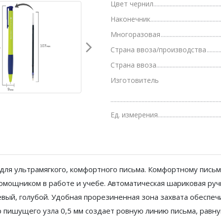
Цвет чернил
Грамоты, дипломы, благодарности
Наконечник
Канцелярские книги, книги учета
Многоразовая
Страна ввоза/производства
Календари
Страна ввоза
Бумага писчая, газетная, копирка
Изготовитель
Бумага в рулоне и стопе
Бланки
Ед. измерения
для ультрамягкого, комфортного письма. Комфортному письм
омощником в работе и учебе. Автоматическая шариковая руч
евый, голубой. Удобная прорезиненная зона захвата обеспе
 пишущего узла 0,5 мм создает ровную линию письма, равную