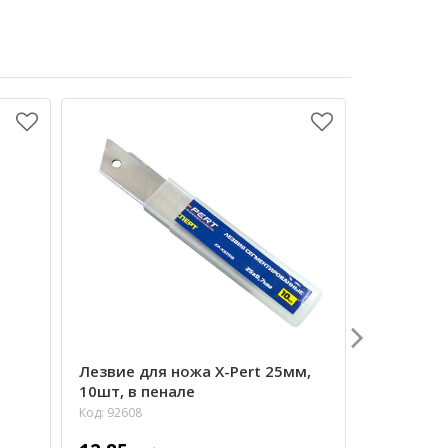
Лезвие для ножа X-Pert 25мм,
Скрепки 
10шт, в пенале
Lamark
Код: 92608
Код: 99635