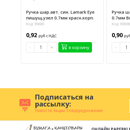
Ручка шар.авт. син. Lamark Eye
Ручка ш
пишущ.узел 0.7мм красн.корп.
0.7мм Br
Код: 99685
Код: 99898
0,92
0,90
руб с НДС
ру
-
+
-
в корзину
Подписаться на
рассылку:
Новости
Акции
Спецпредложения
ОНЛАЙН PAPERKI.