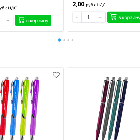
2,00
руб с НДС
уб с НДС
-
+
в корзин
+
в корзину