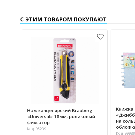
С ЭТИМ ТОВАРОМ ПОКУПАЮТ
Книжка 
Нож канцелярский Brauberg
«Джибби
«Universal» 18мм, роликовый
на коль
фиксатор
обложка
Код: 95239
Код: 99989