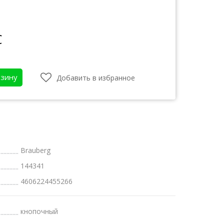
С
рзину
Добавить в избранное
Brauberg
атки
144341
4606224455266
бот
кнопочный