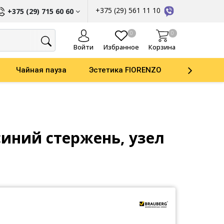
+375 (29) 561 11 10
+375 (29) 715 60 60
ы
0
0
Войти
Избранное
Корзина
Чайная пауза
Эстетика FIORENZO
Parker
синий стержень, узел
ати