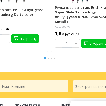
Ручка шар.авт. син. Erich Kr
ар.авт. син. пишущ.узел
Super Glide Technology
auberg Delta color
пишущ.узел 0.7мм Smart&M
Metallic
Код: 99770
б с НДС
1,85
руб с НДС
+
в корзину
-
+
в корзин
BY
ПОКУПАТЕЛЯМ
ИНТЕРНЕТ-МАГАЗИН