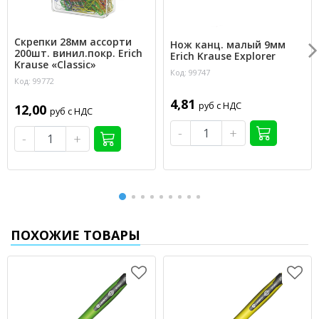
Скрепки 28мм ассорти
Нож канц. малый 9мм
200шт. винил.покр. Erich
Erich Krause Explorer
Krause «Classic»
Код: 99747
Код: 99772
4,81
руб с НДС
12,00
руб с НДС
-
+
-
+
ПОХОЖИЕ ТОВАРЫ