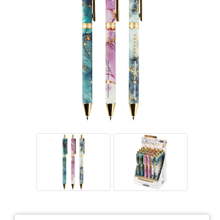
Тетради
Ватманы, калька, бумага миллиметровая, форматки
Бумага для художественных и дизайнерских работ
Конверты
Бумага для факса
Грамоты, дипломы, благодарности
Канцелярские книги, книги учета
Календари
Бумага писчая, газетная, копирка
Бумага в рулоне и стопе
Бланки