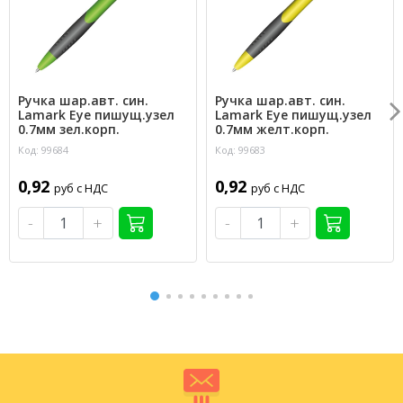
Ручка шар.авт. син.
Ручка шар.авт. син.
Lamark Eye пишущ.узел
Lamark Eye пишущ.узел
0.7мм зел.корп.
0.7мм желт.корп.
Код: 99684
Код: 99683
0,92
0,92
руб с НДС
руб с НДС
-
+
-
+