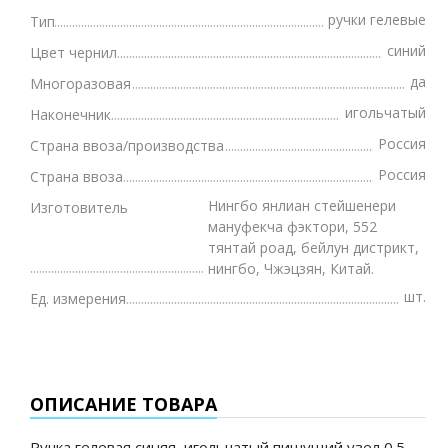
ручки гелевые
Тип
синий
Цвет чернил
да
Многоразовая
игольчатый
Наконечник
Россия
Страна ввоза/производства
Россия
Страна ввоза
Нингбо янлиан стейшенери
Изготовитель
мануфекча фэктори, 552
тянтай роад, бейлун дистрикт,
нингбо, Чжэцзян, Китай.
шт.
Ед. измерения
ОПИСАНИЕ ТОВАРА
Ручка гелевая синяя, игольчатый пишущий узел 0.5