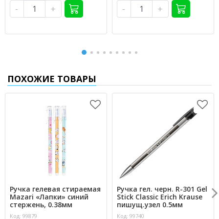
-
+
-
+
ПОХОЖИЕ ТОВАРЫ
Ручка гелевая стираемая
Ручка гел. черн. R-301 Gel
Mazari «Лапки» синий
Stick Classic Erich Krause
стержень, 0.38мм
пишущ.узел 0.5мм
Код: 99879
Код: 99740