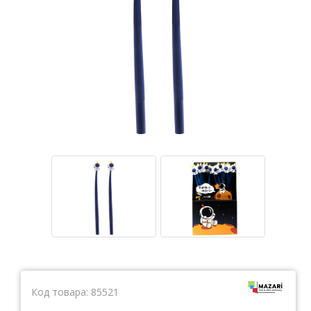
Тетради
Ватманы, калька, бумага миллиметровая, форматки
Бумага для художественных и дизайнерских работ
Конверты
Бумага для факса
Грамоты, дипломы, благодарности
Канцелярские книги, книги учета
Календари
Бумага писчая, газетная, копирка
Бумага в рулоне и стопе
Бланки
Код товара:
85521