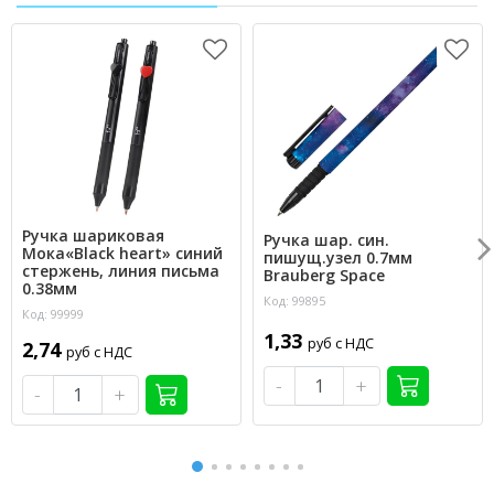
Ручка шариковая
Ручка шар. син.
Мока«Black heart» синий
пишущ.узел 0.7мм
стержень, линия письма
Brauberg Space
0.38мм
Код: 99895
Код: 99999
1,33
руб с НДС
2,74
руб с НДС
-
+
-
+