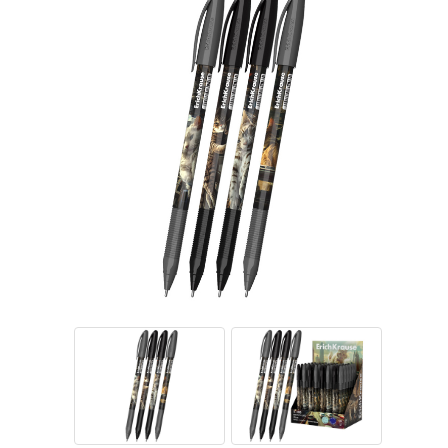
Тетради
Ватманы, калька, бумага миллиметровая, форматки
Бумага для художественных и дизайнерских работ
Конверты
Бумага для факса
Грамоты, дипломы, благодарности
Канцелярские книги, книги учета
Календари
Бумага писчая, газетная, копирка
Бумага в рулоне и стопе
Бланки