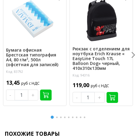
Рюкзак с отделением для
Бумага офисная
ноутбука Erich Krause «
Брестская типография
EasyLine Touch 17L
А4, 80 г/м², 500л
Balloon Dog» черный,
(офсетная для записей)
410х310х130мм
Код: 83792
Код: 94316
13,45
руб с НДС
119,00
руб с НДС
-
+
-
+
ПОХОЖИЕ ТОВАРЫ