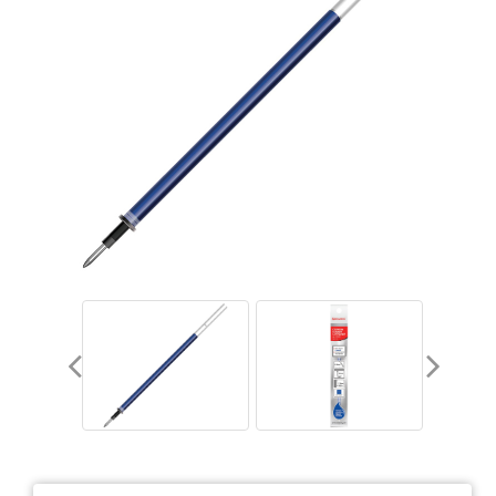
Тетради
Ватманы, калька, бумага миллиметровая, форматки
Бумага для художественных и дизайнерских работ
Конверты
Бумага для факса
Грамоты, дипломы, благодарности
Канцелярские книги, книги учета
Календари
Бумага писчая, газетная, копирка
Бумага в рулоне и стопе
Бланки