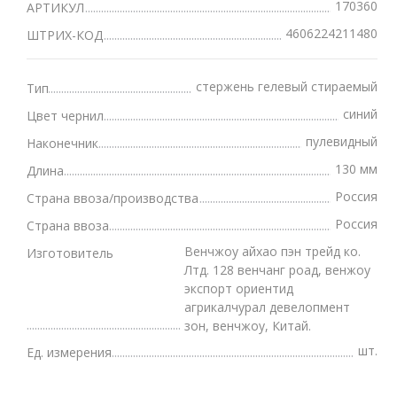
170360
АРТИКУЛ
4606224211480
ШТРИХ-КОД
стержень гелевый стираемый
Тип
синий
Цвет чернил
пулевидный
Наконечник
130 мм
Длина
Россия
Страна ввоза/производства
Россия
Страна ввоза
Венчжоу айхао пэн трейд ко.
Изготовитель
Лтд. 128 венчанг роад, венжоу
экспорт ориентид
агрикалчурал девелопмент
зон, венчжоу, Китай.
шт.
Ед. измерения