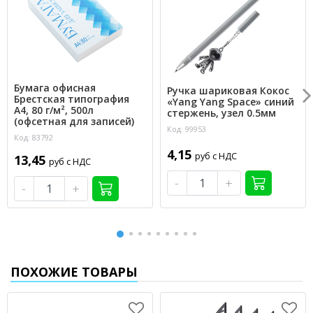
Бумага офисная
Ручка шариковая Кокос
Брестская типография
«Yang Yang Space» синий
А4, 80 г/м², 500л
стержень, узел 0.5мм
(офсетная для записей)
Код: 99953
Код: 83792
4,15
руб с НДС
13,45
руб с НДС
-
+
-
+
ПОХОЖИЕ ТОВАРЫ