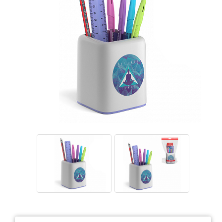
Тетради
Ватманы, калька, бумага миллиметровая, форматки
Бумага для художественных и дизайнерских работ
Конверты
Бумага для факса
Грамоты, дипломы, благодарности
Канцелярские книги, книги учета
Календари
Бумага писчая, газетная, копирка
Бумага в рулоне и стопе
Бланки