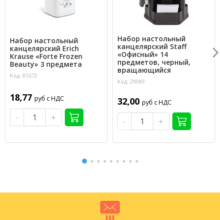
Набор настольный
Набор настольный
канцелярский Staff
канцелярский Erich
«Офисный» 14
Krause «Forte Frozen
предметов, черный,
Beauty» 3 предмета
вращающийся
Код: 85572
Код: 29089
18,77
руб с НДС
32,00
руб с НДС
-
+
-
+