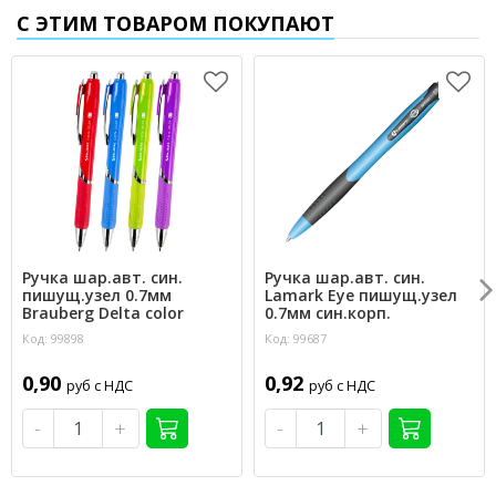
С ЭТИМ ТОВАРОМ ПОКУПАЮТ
Ручка шар.авт. син.
Ручка шар.авт. син.
пишущ.узел 0.7мм
Lamark Eye пишущ.узел
Brauberg Delta color
0.7мм син.корп.
Код: 99898
Код: 99687
0,90
0,92
руб с НДС
руб с НДС
-
+
-
+