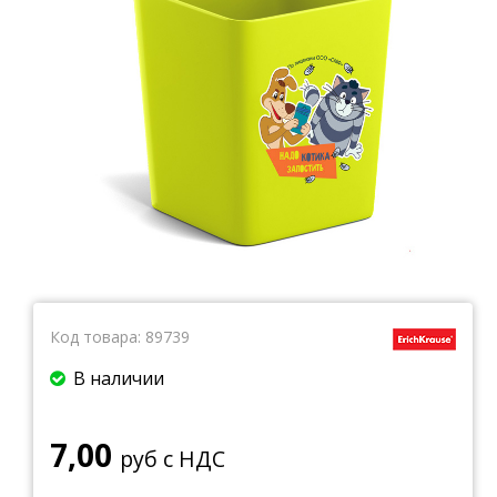
Тетради
Ватманы, калька, бумага миллиметровая, форматки
Бумага для художественных и дизайнерских работ
Конверты
Бумага для факса
Грамоты, дипломы, благодарности
Канцелярские книги, книги учета
Календари
Бумага писчая, газетная, копирка
Бумага в рулоне и стопе
Бланки
Код товара:
89739
В наличии
7,00
руб с НДС