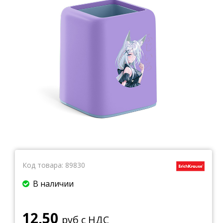
Тетради
Ватманы, калька, бумага миллиметровая, форматки
Бумага для художественных и дизайнерских работ
Конверты
Бумага для факса
Грамоты, дипломы, благодарности
Канцелярские книги, книги учета
Календари
Бумага писчая, газетная, копирка
Бумага в рулоне и стопе
Бланки
Код товара:
89830
В наличии
12,50
руб с НДС