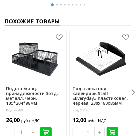
ПОХОЖИЕ ТОВАРЫ
Подст.п/канц.
Подставка под
принадлежности 3отд.
календарь Staff
металл. черн.
«Everyday» пластиковая,
105*204*98мм
черная, 230х180х85мм
Код: 99289
Код: 97197
26,00
12,00
руб с НДС
руб с НДС
-
+
-
+