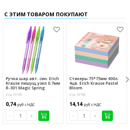
С ЭТИМ ТОВАРОМ ПОКУПАЮТ
Ручка шар.авт. син. Erich
Стикеры 75*75мм 400л.
Krause пишущ.узел 0.7мм
4цв. Erich Krause Pastel
R-301 Magic Spring
Bloom
Код: 99769
Код: 99788
0,74
14,14
руб с НДС
руб с НДС
-
+
-
+