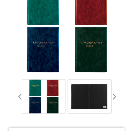
Тетради
Ватманы, калька, бумага миллиметровая, форматки
Бумага для художественных и дизайнерских работ
Конверты
Бумага для факса
Грамоты, дипломы, благодарности
Канцелярские книги, книги учета
Календари
Бумага писчая, газетная, копирка
Бумага в рулоне и стопе
Бланки