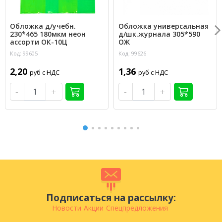
Обложка д/учебн.
Обложка универсальная
230*465 180мкм неон
д/шк.журнала 305*590
ассорти ОК-10Ц
ОЖ
Код: 99605
Код: 99626
2,20
1,36
руб с НДС
руб с НДС
-
+
-
+
Подписаться на рассылку:
Новости
Акции
Спецпредложения