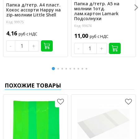
Папка д/тетр. А5 на
Папка д/тетр. А4 пласт.
молнии 1отд.
Кокос ассорти Happy на
лам.картон Lamark
zip-молнии Little Shell
Подсолнухи
Код: 99975
Код: 99674
4,16
руб с НДС
11,00
руб с НДС
-
+
-
+
ПОХОЖИЕ ТОВАРЫ