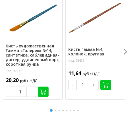
Кисть художественная
Кисть Гамма №4,
Гамма «Галерея» №14,
колонок, круглая
синтетика, саблевидная-
даггер, удлиненный ворс,
Код: 98492
короткая ручка
Код: 97477
11,64
руб с НДС
20,20
руб с НДС
-
+
-
+