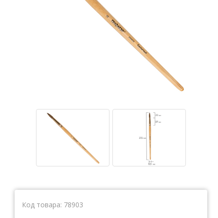
Тетради
Ватманы, калька, бумага миллиметровая, форматки
Бумага для художественных и дизайнерских работ
Конверты
Бумага для факса
Грамоты, дипломы, благодарности
Канцелярские книги, книги учета
Календари
Бумага писчая, газетная, копирка
Бумага в рулоне и стопе
Бланки
Код товара:
78903