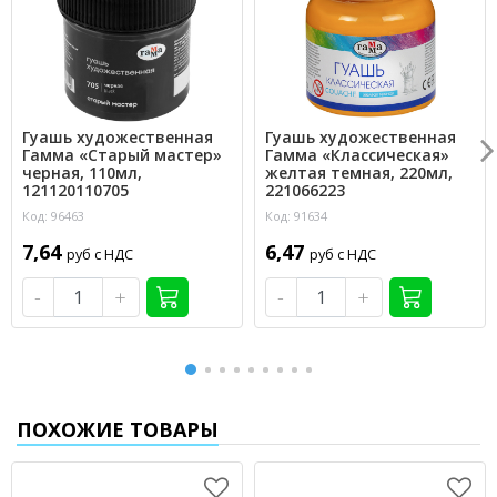
Гуашь художественная
Гуашь художественная
Гамма «Старый мастер»
Гамма «Классическая»
черная, 110мл,
желтая темная, 220мл,
121120110705
221066223
Код: 96463
Код: 91634
7,64
6,47
руб с НДС
руб с НДС
-
+
-
+
ПОХОЖИЕ ТОВАРЫ