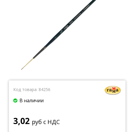
Тетради
Ватманы, калька, бумага миллиметровая, форматки
Бумага для художественных и дизайнерских работ
Конверты
Бумага для факса
Грамоты, дипломы, благодарности
Канцелярские книги, книги учета
Календари
Бумага писчая, газетная, копирка
Бумага в рулоне и стопе
Бланки
Код товара:
84256
В наличии
3,02
руб с НДС