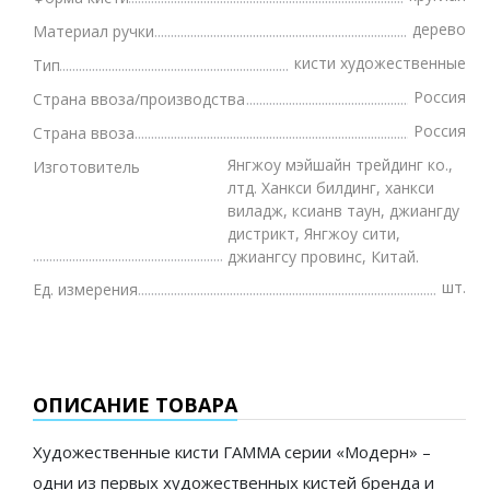
дерево
Материал ручки
кисти художественные
Тип
Россия
Страна ввоза/производства
Россия
Страна ввоза
Янгжоу мэйшайн трейдинг ко.,
Изготовитель
лтд. Ханкси билдинг, ханкси
виладж, ксианв таун, джиангду
дистрикт, Янгжоу сити,
джиангсу провинс, Китай.
шт.
Ед. измерения
ОПИСАНИЕ ТОВАРА
Художественные кисти ГАММА серии «Модерн» –
одни из первых художественных кистей бренда и