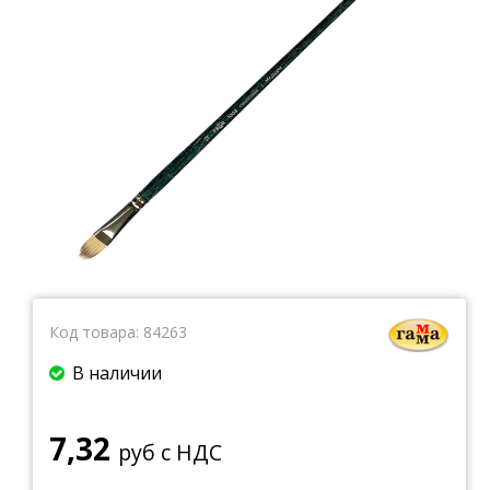
Тетради
Ватманы, калька, бумага миллиметровая, форматки
Бумага для художественных и дизайнерских работ
Конверты
Бумага для факса
Грамоты, дипломы, благодарности
Канцелярские книги, книги учета
Календари
Бумага писчая, газетная, копирка
Бумага в рулоне и стопе
Бланки
Код товара:
84263
В наличии
7,32
руб с НДС