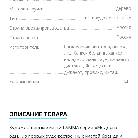
дерево
Материал ручки
кисти художественные
Тип
Россия
Страна ввоза/производства
Россия
Страна ввоза
Янгжоу мэйшайн трейдинг ко.,
Изготовитель
лтд. Ханкси билдинг, ханкси
виладж, ксианв таун, джиангду
дистрикт, Янгжоу сити,
джиангсу провинс, Китай.
шт.
Ед. измерения
ОПИСАНИЕ ТОВАРА
Художественные кисти ГАММА серии «Модерн» –
одни из первых художественных кистей бренда и