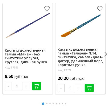
Кисть художественная
Кисть художественная
Гамма «Галерея» №14,
Гамма «Манеж» №6,
синтетика, саблевидная-
синтетика упругая,
даггер, удлиненный ворс,
круглая, длинная ручка
короткая ручка
Код: 97556
Код: 97477
8,50
руб с НДС
20,20
руб с НДС
-
+
-
+