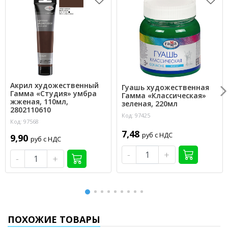
Акрил художественный
Гуашь художественная
Гамма «Студия» умбра
Гамма «Классическая»
жженая, 110мл,
зеленая, 220мл
2802110610
Код: 97425
Код: 97568
7,48
руб с НДС
9,90
руб с НДС
-
+
-
+
ПОХОЖИЕ ТОВАРЫ