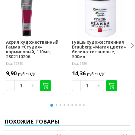
Акрил художественный
Гуашь художественная
Гамма «Студия»
Brauberg «Магия цвета»
карминовый, 110мл,
белила титановые,
2802110206
500мл
Код: 97563
Код: 95301
9,90
14,36
руб с НДС
руб с НДС
-
+
-
+
ПОХОЖИЕ ТОВАРЫ