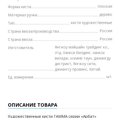
плоская
Форма кисти
дерево
Материал ручки
кисти художественные
Тип
Россия
Страна ввоза/производства
Россия
Страна ввоза
Янгжоу мэйшайн трейдинг ко.,
Изготовитель
лтд. Ханкси билдинг, ханкси
виладж, ксианв таун, джиангду
дистрикт, Янгжоу сити,
джиангсу провинс, Китай.
шт.
Ед. измерения
ОПИСАНИЕ ТОВАРА
Художественные кисти ГАММА серии «Арбат»