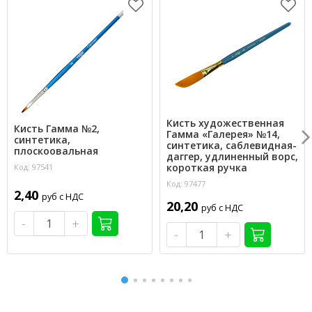
Кисть художественная
Кисть Гамма №2,
Гамма «Галерея» №14,
синтетика,
синтетика, саблевидная-
плоскоовальная
даггер, удлиненный ворс,
короткая ручка
Код: 97541
Код: 97477
2,40
руб с НДС
20,20
руб с НДС
-
+
-
+