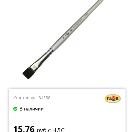
Тетради
Ватманы, калька, бумага миллиметровая, форматки
Бумага для художественных и дизайнерских работ
Конверты
Бумага для факса
Грамоты, дипломы, благодарности
Канцелярские книги, книги учета
Календари
Бумага писчая, газетная, копирка
Бумага в рулоне и стопе
Бланки
Код товара:
84358
В наличии
15,76
руб с НДС