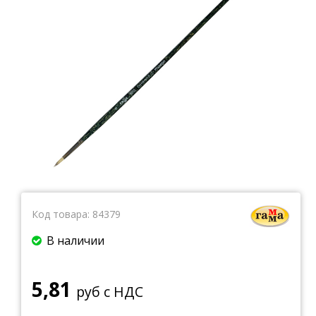
Тетради
Ватманы, калька, бумага миллиметровая, форматки
Бумага для художественных и дизайнерских работ
Конверты
Бумага для факса
Грамоты, дипломы, благодарности
Канцелярские книги, книги учета
Календари
Бумага писчая, газетная, копирка
Бумага в рулоне и стопе
Бланки
Код товара:
84379
В наличии
5,81
руб с НДС