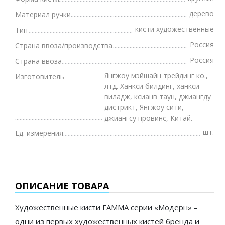
дерево
Материал ручки
кисти художественные
Тип
Россия
Страна ввоза/производства
Россия
Страна ввоза
Янгжоу мэйшайн трейдинг ко.,
Изготовитель
лтд. Ханкси билдинг, ханкси
виладж, ксианв таун, джиангду
дистрикт, Янгжоу сити,
джиангсу провинс, Китай.
шт.
Ед. измерения
ОПИСАНИЕ ТОВАРА
Художественные кисти ГАММА серии «Модерн» –
одни из первых художественных кистей бренда и