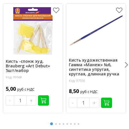
Кисть художественная
Кисть -спонж худ.
Гамма «Манеж» №6,
Brauberg «Art Debut»
синтетика упругая,
5шт/набор
круглая, длинная ручка
Код: 99568
Код: 97556
5,00
руб с НДС
8,50
руб с НДС
-
+
-
+