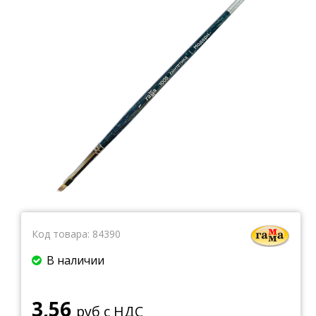
Тетради
Ватманы, калька, бумага миллиметровая, форматки
Бумага для художественных и дизайнерских работ
Конверты
Бумага для факса
Грамоты, дипломы, благодарности
Канцелярские книги, книги учета
Календари
Бумага писчая, газетная, копирка
Бумага в рулоне и стопе
Бланки
Код товара:
84390
В наличии
3,56
руб с НДС