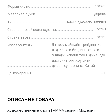
плоская
Форма кисти
дерево
Материал ручки
кисти художественные
Тип
Россия
Страна ввоза/производства
Россия
Страна ввоза
Янгжоу мэйшайн трейдинг ко.,
Изготовитель
лтд. Ханкси билдинг, ханкси
виладж, ксианв таун, джиангду
дистрикт, Янгжоу сити,
джиангсу провинс, Китай.
шт.
Ед. измерения
ОПИСАНИЕ ТОВАРА
Художественные кисти ГАММА серии «Модерн» –