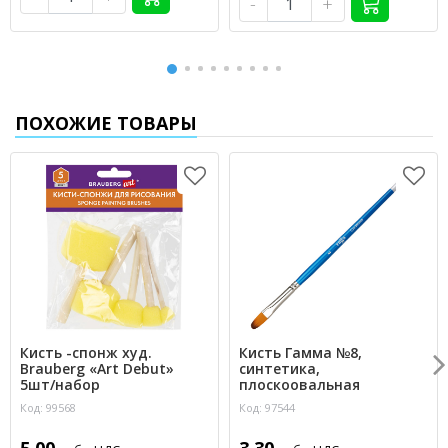
-
+
ПОХОЖИЕ ТОВАРЫ
Кисть -спонж худ.
Кисть Гамма №8,
Brauberg «Art Debut»
синтетика,
5шт/набор
плоскоовальная
Код: 99568
Код: 97544