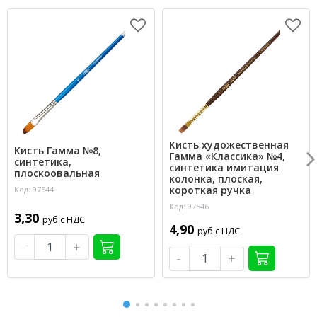
Кисть художественная
Кисть Гамма №8,
Гамма «Классика» №4,
синтетика,
синтетика имитация
плоскоовальная
колонка, плоская,
короткая ручка
Код: 97544
Код: 97546
3,30
руб с НДС
4,90
руб с НДС
-
+
-
+