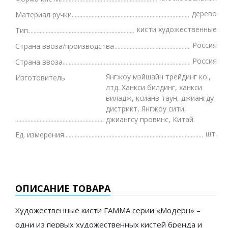
дерево
Материал ручки
кисти художественные
Тип
Россия
Страна ввоза/производства
Россия
Страна ввоза
Янгжоу мэйшайн трейдинг ко.,
Изготовитель
лтд. Ханкси билдинг, ханкси
виладж, ксианв таун, джиангду
дистрикт, Янгжоу сити,
джиангсу провинс, Китай.
шт.
Ед. измерения
ОПИСАНИЕ ТОВАРА
Художественные кисти ГАММА серии «Модерн» –
одни из первых художественных кистей бренда и