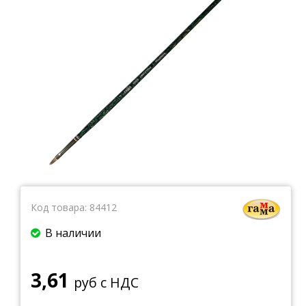
Тетради
Ватманы, калька, бумага миллиметровая, форматки
Бумага для художественных и дизайнерских работ
Конверты
Бумага для факса
Грамоты, дипломы, благодарности
Канцелярские книги, книги учета
Календари
Бумага писчая, газетная, копирка
Бумага в рулоне и стопе
Бланки
Код товара:
84412
В наличии
3,61
руб с НДС