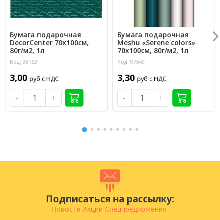
Бумага подарочная
Бумага подарочная
DecorCenter 70х100см,
Meshu «Serene colors»
80г/м2, 1л
70х100см, 80г/м2, 1л
Код: 98153
Код: 97649
3,00
3,30
руб с НДС
руб с НДС
-
+
-
+
Подписаться на рассылку:
Новости
Акции
Спецпредложения