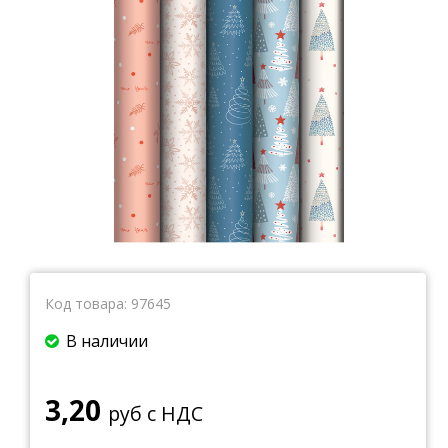
Тетради
Ватманы, калька, бумага миллиметровая, форматки
Бумага для художественных и дизайнерских работ
Конверты
Бумага для факса
Грамоты, дипломы, благодарности
Канцелярские книги, книги учета
Календари
Бумага писчая, газетная, копирка
Бумага в рулоне и стопе
Бланки
Код товара:
97645
В наличии
3,20
руб с НДС