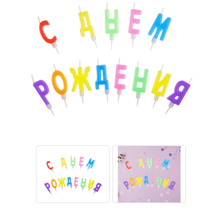
Тетради
Ватманы, калька, бумага миллиметровая, форматки
Бумага для художественных и дизайнерских работ
Конверты
Бумага для факса
Грамоты, дипломы, благодарности
Канцелярские книги, книги учета
Календари
Бумага писчая, газетная, копирка
Бумага в рулоне и стопе
Бланки