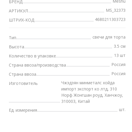
Meshu
БРЕНД
MS_32373
АРТИКУЛ
4680211303723
ШТРИХ-КОД
свечи для торта
Тип
3.5 см
Высота
13 шт
Количество в упаковке
Россия
Страна ввоза/производства
Россия
Страна ввоза
Чжэдзян минметалс хойда
Изготовитель
импорт экспорт ко лтд, 310
Норф Жонгшан роуд, Ханчжоу,
310003, Китай
шт.
Ед. измерения