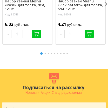
Набор свечей Meshu
Набор свечей Meshu
«Rose» для торта, 9см,
«Pink pattern» для торта,
12шт
6см, 12шт
Код: 96749
Код: 96748
6,02
4,21
руб с НДС
руб с НДС
-
+
-
+
Подписаться на рассылку:
Новости
Акции
Спецпредложения