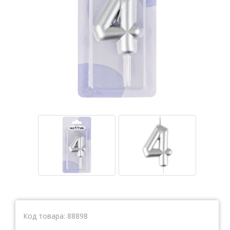
Тетради
Ватманы, калька, бумага миллиметровая, форматки
Бумага для художественных и дизайнерских работ
Конверты
Бумага для факса
Грамоты, дипломы, благодарности
Канцелярские книги, книги учета
Календари
Бумага писчая, газетная, копирка
Бумага в рулоне и стопе
Бланки
Код товара:
88898