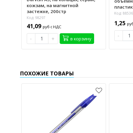
объемны
кожзам, на магнитной
пластик
застежке, 200стр
Код: 88536
Код: 98297
1,25
ру
41,09
руб с НДС
-
-
+
в корзину
ПОХОЖИЕ ТОВАРЫ