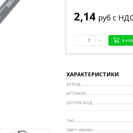
Тетради А4
2,14
руб с НД
Тетради на кольцах, сменные блоки
Тетради школьные А5 12-24 л.
-
+
в ко
Тетради полуобщие А5 36-48 л.
Тетради общие А5 50-200 л.
Тетради предметные
ХАРАКТЕРИСТИКИ
Тетради для нот
БРЕНД
Тетради
АРТИКУЛ
Ватманы, калька, бумага миллиметровая, форм
ШТРИХ-КОД
Бумага для художественных и дизайнерских ра
Конверты
Тип
Цвет чернил
Бумага для факса