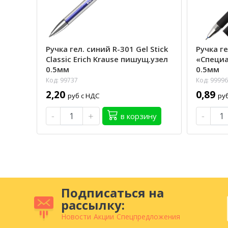
Ручка гел. синий R-301 Gel Stick
Ручка г
Classic Erich Krause пишущ.узел
«Специа
0.5мм
0.5мм
Код: 99737
Код: 99996
2,20
0,89
руб с НДС
ру
-
+
-
в корзину
Подписаться на
рассылку:
Новости
Акции
Спецпредложения