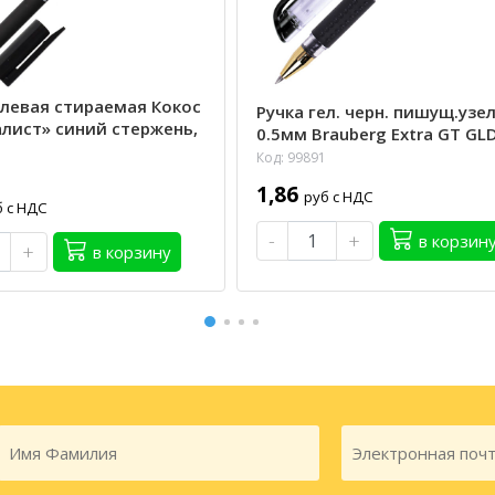
елевая стираемая Кокос
Ручка гел. черн. пишущ.узе
лист» синий стержень,
0.5мм Brauberg Extra GT GL
Код: 99891
1,86
руб с НДС
б с НДС
-
+
в корзин
+
в корзину