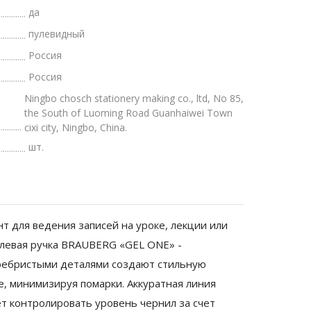
да
пулевидный
Россия
Россия
Ningbo chosch stationery making co., ltd, No 85,
the South of Luoming Road Guanhaiwei Town
cixi city, Ningbo, China.
шт.
т для ведения записей на уроке, лекции или
Гелевая ручка BRAUBERG «GEL ONE» -
еребристыми деталями создают стильную
е, минимизируя помарки. Аккуратная линия
ет контролировать уровень чернил за счет