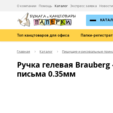
О компании
Помощь
Каталог
Экспресс заявка
Новости
КАТАЛ
Топ канцтоваров для офиса
Папки-регистра
Главная
Каталог
Пишущие и рисовальные прин
Ручка гелевая Brauberg
письма 0.35мм