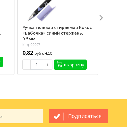
Ручка гелевая стираемая Кокос
Ручка ге
л
«Бабочка» синий стержень,
«Лапки» 
D
0.5мм
0.38мм
Код: 99997
Код: 99879
0,82
2,10
руб с НДС
руб 
у
-
+
-
в корзину
Подписаться