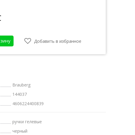
С
рзину
Добавить в избранное
Brauberg
144037
атки
4606224400839
бот
ручки гелевые
черный