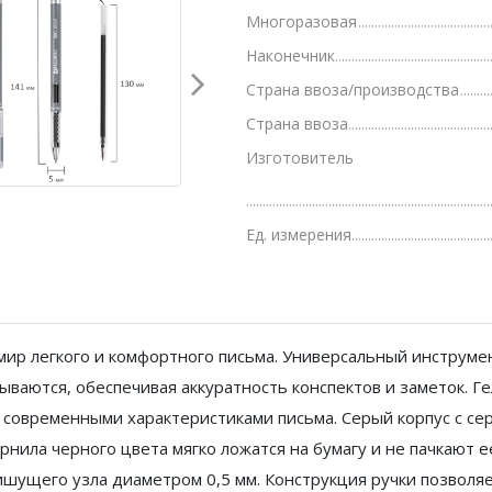
Многоразовая
Грамоты, дипломы, благодарности
Наконечник
Канцелярские книги, книги учета
Страна ввоза/производства
Календари
Страна ввоза
Бумага писчая, газетная, копирка
Изготовитель
Бумага в рулоне и стопе
Ед. измерения
Бланки
ир легкого и комфортного письма. Универсальный инструмен
зываются, обеспечивая аккуратность конспектов и заметок. 
 современными характеристиками письма. Серый корпус с с
ила черного цвета мягко ложатся на бумагу и не пачкают е
пишущего узла диаметром 0,5 мм. Конструкция ручки позволя