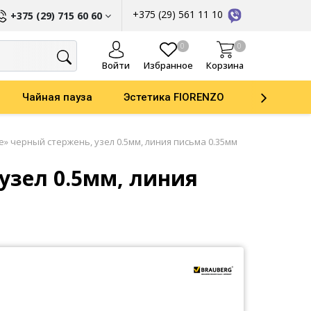
+375 (29) 561 11 10
+375 (29) 715 60 60
ы
0
0
Войти
Избранное
Корзина
Чайная пауза
Эстетика FIORENZO
Parker
e» черный стержень, узел 0.5мм, линия письма 0.35мм
 узел 0.5мм, линия
ати