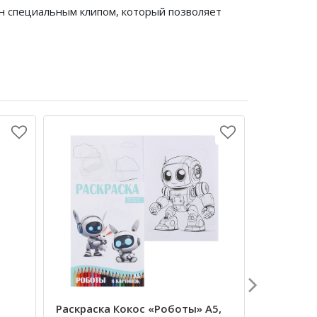
ен специальным клипом, который позволяет
Еженедел
Раскраска Кокос «Роботы» А5,