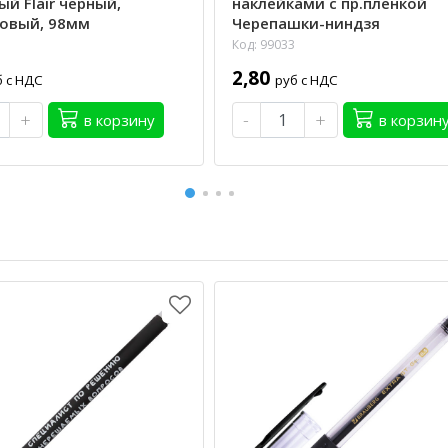
й Flair черный,
наклейками с пр.пленкой
овый, 98мм
Черепашки-ниндзя
Код: 99033
2,80
б с НДС
руб с НДС
+
-
+
в корзину
в корзин