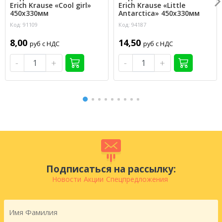
Erich Krause «Cool girl»
Erich Krause «Little
450х330мм
Antarctica» 450х330мм
Код: 91109
Код: 94187
8,00
14,50
руб с НДС
руб с НДС
-
+
-
+
Подписаться на рассылку:
Новости
Акции
Спецпредложения