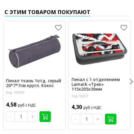
С ЭТИМ ТОВАРОМ ПОКУПАЮТ
Пенал с 1 отделением
Пенал ткань 1отд. серый
Lamark «Трек»
20*7*7см кругл. Кокос
115х205х30мм
Код: 100029
Код: 96227
4,58
руб с НДС
4,30
руб с НДС
-
+
-
+